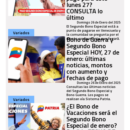
lunes 27?
CONSULTA lo
último
Domingo 26 de Enero del 2025
El Segundo Bono Especial está a
punto de pagarse en Venezuela y
Variados
la comunidad se pregunta por el
Bono de Guerra y
monto con aumento que llegará.
Segundo Bono
Especial HOY, 27 de
enero: últimas
noticias, montos
con aumento y
fechas de pago
Domingo 26 de Enero del 2025
Consultas las últimas noticias
del Segundo Bono Especial y
Bono Guerra. Los pagos se
realizan vía Sistema Patria.
Variados
¿El Bono de
Vacaciones será el
Segundo Bono
Especial de enero?