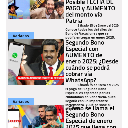
Posible FECHA DE
PAGO y AUMENTO
del monto vía
Patria
Sábado 25 de Enero del 2025
Conoce todos los detalles del
Bono de Vacaciones que se
Variados
podría entregar en enero 2025.
Segundo Bono
Especial con
AUMENTO de
enero 2025: ¿Desde
cuándo se podrá
cobrar vía
WhatsApp?
Sábado 25 de Enero del 2025
El pago del Segundo Bono
Especial es esperado por los
ciudadanos en Venezuela, pues
llegaría con un importante
Variados
incremento. ¿Qué se sabe al
¿Cómo se llama el
respecto?
Segundo Bono
Especial de enero
2025 que llega con