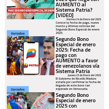
AUMENTO al
Sistema Patria?
[VIDEO]
Viernes 24 de Enero del 2025
Conoce la fecha de pago, nuevo
monto y últimas noticias del
Segundo Bono Especial de enero
2025.
Variados
Segundo Bono
Especial de enero
2025: Fecha de
pago con
AUMENTO a favor
de venezolanos vía
Sistema Patria
Jueves 23 de Enero del 2025
El Gobierno de Nicolás Maduro
estaría por confirmar la fecha de
llegada de este bono tan
esperado en Venezuela.
Variados
Segundo Bono
Especial de enero
2025 con