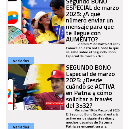
Segundo BONO
ESPECIAL de marzo
2025: ¿A qué
número enviar un
mensaje para que
te llegue con
AUMENTO?
Viernes 21 de Marzo del 2025
Conoce en esta nota todo lo que
se sabe sobre el Segundo Bono
Especial de marzo 2025.
Variados
SEGUNDO BONO
Especial de marzo
2025: ¿Desde
cuándo se ACTIVA
en Patria y cómo
solicitar a través
del 3532?
Miercoles 19 de Marzo del 2025
El Segundo Bono Especial estará
activo en los siguientes días y
muchos usuarios de Sistema
Patria se encuentran a la
Variados