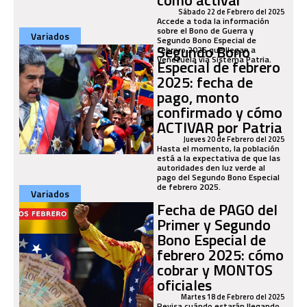
Sábado 22 de Febrero del 2025
Accede a toda la información
sobre el Bono de Guerra y
Variados
Segundo Bono Especial de
Segundo Bono
febrero 2025 que llegan a
Venezuela vía Sistema Patria.
Especial de febrero
2025: fecha de
pago, monto
confirmado y cómo
ACTIVAR por Patria
Jueves 20 de Febrero del 2025
Hasta el momento, la población
está a la expectativa de que las
autoridades den luz verde al
pago del Segundo Bono Especial
de febrero 2025.
Variados
Fecha de PAGO del
Primer y Segundo
Bono Especial de
febrero 2025: cómo
cobrar y MONTOS
oficiales
Martes 18 de Febrero del 2025
Revisa cuándo estarán llegando