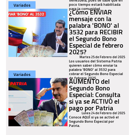
Venezuela, pues se sabe que en
poco tiempo estará habilitada
Variados
para la comunidad.
¿Cómo ENVIAR
mensaje con la
palabra 'BONO' al
3532 para RECIBIR
el Segundo Bono
Especial de febrero
2025?
Martes 25 de Febrero del 2025
Los usuarios del Sistema Patria
quieren saber cómo enviar la
palabra 'BONO' al 3532 para
cobrar el Segundo Bono Especial
Variados
de febrero 2025.
AUMENTO del
Segundo Bono
Especial: Consulta
si ya se ACTIVÓ el
pago por Patria
Lunes 24 de Febrero del 2025
Conoce AQUÍ si ya se activó el
Segundo Bono Especial por
Patria.