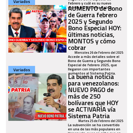
Variados
febrero y cuál es su nuevo
AUMENTO de Bono
monto por Sistema Patria.
de Guerra febrero
2025 y Segundo
Bono Especial HOY:
últimas noticias,
MONTOS y cómo
cobrar
Miercoles 26 de Febrero del 2025
Accede a más detalles sobre el
Bono de Guerra y Segundo Bono
Especial de febrero 2025, que
llegaron con importantes
Variados
aumentos al Sistema Patria.
La buena noticia
para venezolanos:
NUEVO PAGO de
más de 250
bolívares que HOY
se ACTIVARÍA vía
Sistema Patria
Martes 25 de Febrero del 2025
La subvención se ha convertido
en una de las más populares en