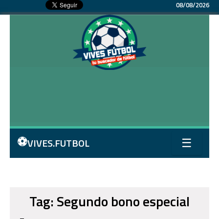
08/08/2026
⚽
VIVES.FUTBOL
☰
Tag: Segundo bono especial