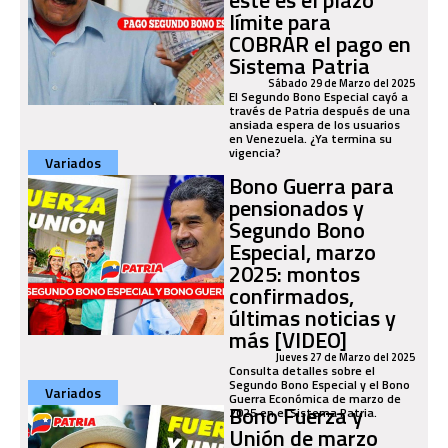
límite para
COBRAR el pago en
Sistema Patria
Sábado 29 de Marzo del 2025
El Segundo Bono Especial cayó a
través de Patria después de una
ansiada espera de los usuarios
en Venezuela. ¿Ya termina su
vigencia?
Variados
Bono Guerra para
pensionados y
Segundo Bono
Especial, marzo
2025: montos
confirmados,
últimas noticias y
más [VIDEO]
Jueves 27 de Marzo del 2025
Consulta detalles sobre el
Segundo Bono Especial y el Bono
Variados
Guerra Económica de marzo de
Bono Fuerza y
2025 en el Sistema Patria.
Unión de marzo