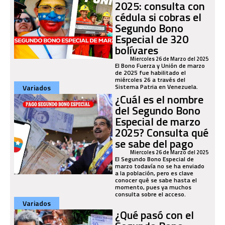
2025: consulta con
cédula si cobras el
Segundo Bono
Especial de 320
bolívares
Miercoles 26 de Marzo del 2025
El Bono Fuerza y Unión de marzo
de 2025 fue habilitado el
miércoles 26 a través del
Sistema Patria en Venezuela.
Variados
¿Cuál es el nombre
del Segundo Bono
Especial de marzo
2025? Consulta qué
se sabe del pago
Miercoles 26 de Marzo del 2025
El Segundo Bono Especial de
marzo todavía no se ha enviado
a la población, pero es clave
conocer qué se sabe hasta el
momento, pues ya muchos
consulta sobre el acceso.
Variados
¿Qué pasó con el