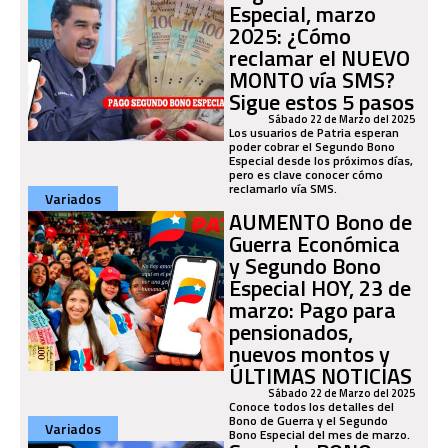
Especial, marzo
2025: ¿Cómo
reclamar el NUEVO
MONTO vía SMS?
Sigue estos 5 pasos
Sábado 22 de Marzo del 2025
Los usuarios de Patria esperan
poder cobrar el Segundo Bono
Especial desde los próximos días,
pero es clave conocer cómo
reclamarlo vía SMS.
Variados
AUMENTO Bono de
Guerra Económica
y Segundo Bono
Especial HOY, 23 de
marzo: Pago para
pensionados,
nuevos montos y
ÚLTIMAS NOTICIAS
Sábado 22 de Marzo del 2025
Conoce todos los detalles del
Bono de Guerra y el Segundo
Variados
Bono Especial del mes de marzo.