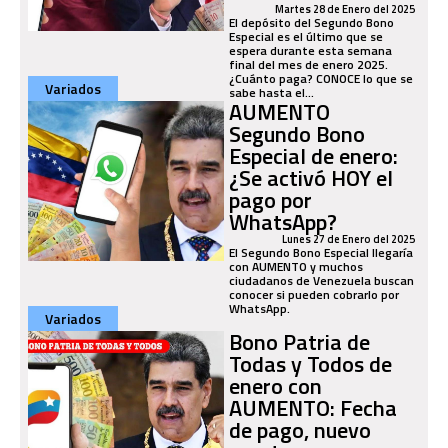
Martes 28 de Enero del 2025
El depósito del Segundo Bono
Especial es el último que se
espera durante esta semana
final del mes de enero 2025.
¿Cuánto paga? CONOCE lo que se
Variados
sabe hasta el...
AUMENTO
Segundo Bono
Especial de enero:
¿Se activó HOY el
pago por
WhatsApp?
Lunes 27 de Enero del 2025
El Segundo Bono Especial llegaría
con AUMENTO y muchos
ciudadanos de Venezuela buscan
conocer si pueden cobrarlo por
WhatsApp.
Variados
Bono Patria de
Todas y Todos de
enero con
AUMENTO: Fecha
de pago, nuevo