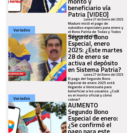
monto y
beneficiario vía
Patria [VIDEO]
Lunes 27 de Enero del 2025
Maduro inició el pago de
subsidios especiales para enero y
Variados
el Bono Patria de Todas y Todos
Segundo Bono
sería uno de ellos.
Especial, enero
2025: ¿Este martes
28 de enero se
activa el depósito
en Sistema Patria?
Lunes 27 de Enero del 2025
El pago del Segundo Bono
Especial de enero 2025 está
llegando a Venezuela para
beneficiar a los usuarios. ¿Cuál
es el monto oficial y cómo
Variados
cobrar?
AUMENTO
Segundo Bono
Especial de enero:
¿Se confirmó el
pago para este