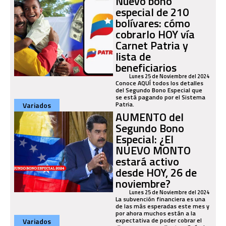
Nuevo bono
especial de 210
bolívares: cómo
cobrarlo HOY vía
Carnet Patria y
lista de
beneficiarios
Lunes 25 de Noviembre del 2024
Conoce AQUÍ todos los detalles
del Segundo Bono Especial que
se está pagando por el Sistema
Patria.
Variados
AUMENTO del
Segundo Bono
Especial: ¿El
NUEVO MONTO
estará activo
desde HOY, 26 de
noviembre?
Lunes 25 de Noviembre del 2024
La subvención financiera es una
de las más esperadas este mes y
por ahora muchos están a la
expectativa de poder cobrar el
Variados