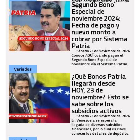
dinero correspondiente. ¿Cuándo
Segundo Bono
paga?
Especial de
noviembre 2024:
Fecha de pago y
nuevo monto a
cobrar por Sistema
Patria
Sábado 23 de Noviembre del 2024
Conoce AQUÍ cuándo pagan el
Segundo Bono Especial de
noviembre vía el Sistema Patria.
Variados
¿Qué Bonos Patria
llegarán desde
HOY, 23 de
noviembre? Esto se
sabe sobre los
subsidios activos
Sábado 23 de Noviembre del 2024
En Venezuela se espera la
llegada de diversos subsidios
financieros, por lo cual es clave
conocer los detalles de depósito.