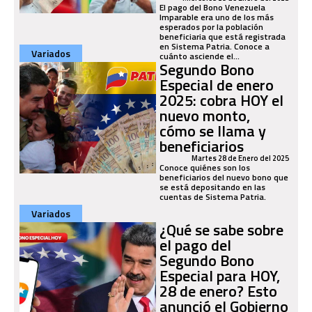
El pago del Bono Venezuela
Imparable era uno de los más
esperados por la población
beneficiaria que está registrada
en Sistema Patria. Conoce a
Variados
cuánto asciende el...
Segundo Bono
Especial de enero
2025: cobra HOY el
nuevo monto,
cómo se llama y
beneficiarios
Martes 28 de Enero del 2025
Conoce quiénes son los
beneficiarios del nuevo bono que
se está depositando en las
cuentas de Sistema Patria.
Variados
¿Qué se sabe sobre
el pago del
Segundo Bono
Especial para HOY,
28 de enero? Esto
anunció el Gobierno