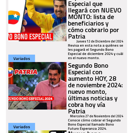
Especial que
llegará con NUEVO
MONTO: lista de
beneficiarios y
cómo cobrarlo por
Patria
Jueves 12 de Diciembre del 2024
Revisa en esta nota a quiénes se
les pagará el Segundo Bono
Especial de diciembre 2024 y cuál
es el nuevo monto.
Variados
Segundo Bono
Especial con
aumento HOY, 28
de noviembre 2024:
nuevo monto,
últimas noticias y
cobra hoy vía
Patria
Miercoles 27 de Noviembre del 2024
Conoce cómo cobrar el Segundo
Bono Especial llamado Bono
Variados
Futuro Esperanza 2024.