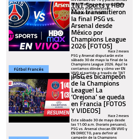
TNT Sports y HBO
de streaming que transmitirán
EN VIVO este amistoso
Max transmitieron
internacional rumbo...
la final PSG vs.
Arsenal desde
México por
Champions League
2026 [FOTOS]
Hace 2 meses
PSG y Arsenal disputarán este
sábado 30 de mayo la final de la
Champions League 2026. Aquí te
contamos dónde y cómo ver EN
Fútbol Francés
VIVO el partido a través de TNT
¡PSG es bicampeón
Sports y...
de la Champions
League! La
‘Orejona’ se queda
en Francia [FOTOS
Y VIDEOS]
Hace 2 meses
Este sábado 30 de mayo desde
las 11:00 a.m. (horario peruano),
PSG vs. Arsenal chocan EN VIVO y
EN DIRECTO, para definir al
campeón de la Champions