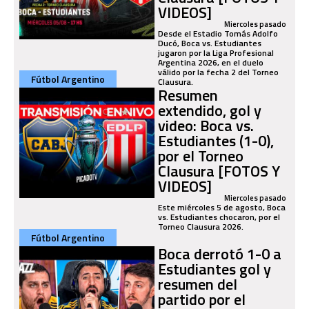
VIDEOS]
Miercoles pasado
Desde el Estadio Tomás Adolfo
Ducó, Boca vs. Estudiantes
jugaron por la Liga Profesional
Argentina 2026, en el duelo
válido por la fecha 2 del Torneo
Fútbol Argentino
Clausura.
Resumen
extendido, gol y
video: Boca vs.
Estudiantes (1-0),
por el Torneo
Clausura [FOTOS Y
VIDEOS]
Miercoles pasado
Este miércoles 5 de agosto, Boca
vs. Estudiantes chocaron, por el
Torneo Clausura 2026.
Fútbol Argentino
Boca derrotó 1-0 a
Estudiantes gol y
resumen del
partido por el