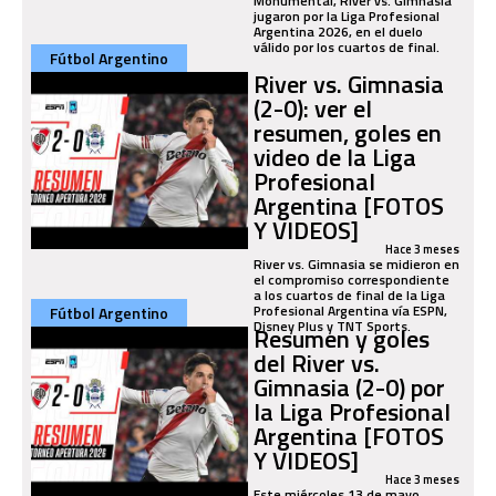
Monumental, River vs. Gimnasia
jugaron por la Liga Profesional
Argentina 2026, en el duelo
válido por los cuartos de final.
Fútbol Argentino
River vs. Gimnasia
(2-0): ver el
resumen, goles en
video de la Liga
Profesional
Argentina [FOTOS
Y VIDEOS]
Hace 3 meses
River vs. Gimnasia se midieron en
el compromiso correspondiente
a los cuartos de final de la Liga
Profesional Argentina vía ESPN,
Fútbol Argentino
Disney Plus y TNT Sports.
Resumen y goles
del River vs.
Gimnasia (2-0) por
la Liga Profesional
Argentina [FOTOS
Y VIDEOS]
Hace 3 meses
Este miércoles 13 de mayo