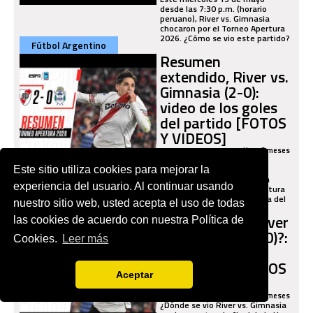
desde las 7:30 p.m. (horario
peruano), River vs. Gimnasia
chocaron por el Torneo Apertura
2026. ¿Cómo se vio este partido?
Fútbol Argentino
Resumen
extendido, River vs.
Gimnasia (2-0):
video de los goles
del partido [FOTOS
Y VIDEOS]
Hace 3 meses
Este miércoles 13 de mayo
desde las 7:30 p.m. (horario
Este sitio utiliza cookies para mejorar la
peruano), River vs. Gimnasia
experiencia del usuario. Al continuar usando
chocaron por el Torneo Apertura
2026. Revive cada incidencia del
nuestro sitio web, usted acepta el uso de todas
Fútbol Argentino
partido con el...
¿Dónde se vio River
las cookies de acuerdo con nuestra Política de
vs. Gimnasia (2-0)?:
Cookies.
Leer más
resumen y goles
del partido [FOTOS
Aceptar
Y VIDEOS]
Hace 3 meses
¿Dónde se vio River vs. Gimnasia