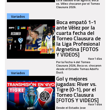
Este sábado 8 de agosto, Boca
vs. Vélez chocaron por el Torneo
Clausura 2026.
Variados
Boca empató 1-1
ante Vélez por la
cuarta fecha del
Torneo Clausura de
la Liga Profesional
Argnetina [FOTOS
Y VIDEOS]
Hace 1 días
Por la Fecha 4 del Torneo
Clausura 2026, Boca vs. chocaron
desde el Estadio Tomas Adolfo
Ducó.
Variados
Gol y mejores
jugadas: River vs.
Tigre (0-1), por el
Torneo Clausura
[FOTOS Y VIDEOS]
Hace 1 días
Desde el Estadio Jose