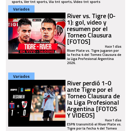
Variados
River vs. Tigre (0-
1): gol, video y
resumen por el
Torneo Clausura
[FOTOS]
Hace 1 días
River Plate vs. Tigre jugaron por
la fecha 4 del Torneo Clausura de
la Liga Profesional Argentina
2026.
Variados
River perdió 1-0
ante Tigre por el
Torneo Clausura de
la Liga Profesional
Argentina [FOTOS
Y VIDEOS]
Hace 1 días
ESPN transmitió el River Plate vs.
Tigre por la fecha 4 del Torneo