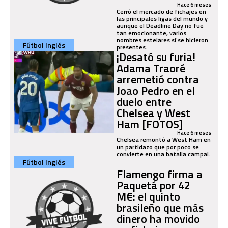
Hace 6 meses
Cerró el mercado de fichajes en
las principales ligas del mundo y
aunque el Deadline Day no fue
tan emocionante, varios
nombres estelares sí se hicieron
Fútbol Inglés
presentes.
¡Desató su furia!
Adama Traoré
arremetió contra
Joao Pedro en el
duelo entre
Chelsea y West
Ham [FOTOS]
Hace 6 meses
Chelsea remontó a West Ham en
un partidazo que por poco se
convierte en una batalla campal.
Fútbol Inglés
Flamengo firma a
Paquetá por 42
M€: el quinto
brasileño que más
dinero ha movido