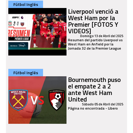
Fútbol Inglés
Liverpool venció a
West Ham por la
Premier [FOTOS Y
VIDEOS]
Domingo 13 de Abril del 2025
Resumen del partido Liverpool vs
West Ham en Anfield por la
Jornada 32 de la Premier League
Fútbol Inglés
Bournemouth puso
el empate 2 a 2
ante West Ham
United
Sábado 05 de Abril del 2025
Página no encontrada - Libero