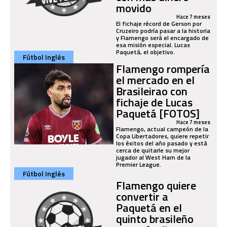
movido
Hace 7 meses
El fichaje récord de Gerson por
Cruzeiro podría pasar a la historia
y Flamengo será el encargado de
esa misión especial. Lucas
Paquetá, el objetivo.
Fútbol Inglés
Flamengo rompería
el mercado en el
Brasileirao con
fichaje de Lucas
Paquetá [FOTOS]
Hace 7 meses
Flamengo, actual campeón de la
Copa Libertadores, quiere repetir
los éxitos del año pasado y está
cerca de quitarle su mejor
jugador al West Ham de la
Premier League.
Fútbol Inglés
Flamengo quiere
convertir a
Paquetá en el
quinto brasileño