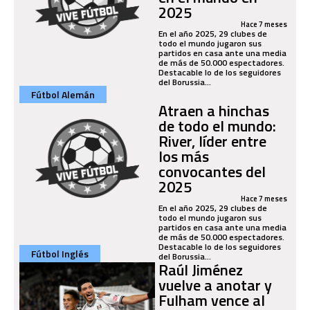
2025
Hace 7 meses
En el año 2025, 29 clubes de
todo el mundo jugaron sus
partidos en casa ante una media
de más de 50.000 espectadores.
Destacable lo de los seguidores
del Borussia...
Fútbol Alemán
Atraen a hinchas
de todo el mundo:
River, líder entre
los más
convocantes del
2025
Hace 7 meses
En el año 2025, 29 clubes de
todo el mundo jugaron sus
partidos en casa ante una media
de más de 50.000 espectadores.
Destacable lo de los seguidores
Fútbol Inglés
del Borussia...
Raúl Jiménez
vuelve a anotar y
Fulham vence al