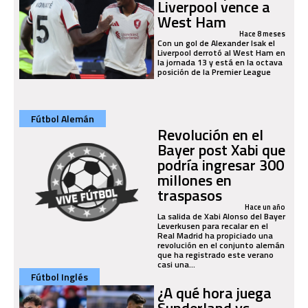
Liverpool vence a
West Ham
Hace 8 meses
Con un gol de Alexander Isak el
Liverpool derrotó al West Ham en
la jornada 13 y está en la octava
posición de la Premier League
Fútbol Alemán
Revolución en el
Bayer post Xabi que
podría ingresar 300
millones en
traspasos
Hace un año
La salida de Xabi Alonso del Bayer
Leverkusen para recalar en el
Real Madrid ha propiciado una
revolución en el conjunto alemán
que ha registrado este verano
casi una...
Fútbol Inglés
¿A qué hora juega
Sunderland vs