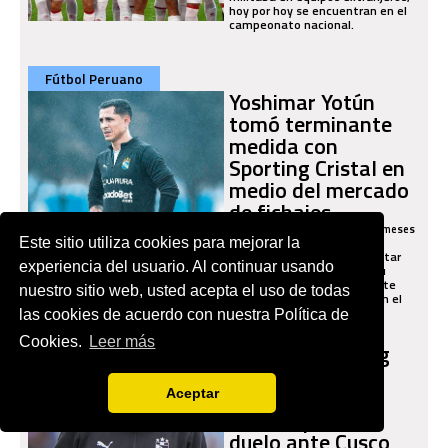
hoy por hoy se encuentran en el
campeonato nacional.
Fútbol Peruano
Yoshimar Yotún
tomó terminante
medida con
Sporting Cristal en
medio del mercado
de fichajes
Hace 7 meses
En el Torneo Clausura 2025,
Este sitio utiliza cookies para mejorar la
Sporting Cristal volvió a contar
experiencia del usuario. Al continuar usando
con Yoshimar Yotún, pero su
desempeño no fue suficiente
nuestro sitio web, usted acepta el uso de todas
para ganarse un lugar fijo en el
Fútbol Peruano
once de Autuori.
las cookies de acuerdo con nuestra Política de
Dos bajas y una
Cookies.
Leer más
duda en Sporting
Cristal: dolor de
cabeza para
Aceptar
Autuori previo al
duelo ante Cusco