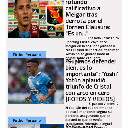
rotundo
calificativo a
Melgar tras
derrota por el
Torneo Clausura:
"Es un..."
El pasado Domingo 26
Sporting Cristal cayó ante
Melgar en la segunda jornada y,
tras el final del partido, Yoshimar
Yotún no se guardó nada al
Fútbol Peruano
opinar sobre el cuadro
“Supimos defender
arequipeño.
bien, es lo
importante”: ‘Yoshi’
Yotún aplaudió
triunfo de Cristal
con arco en cero
[FOTOS Y VIDEOS]
El pasado Viernes 17
El capitán del cuadro rimense
destacó mantener segura su
portería, asegurando que se
plasmó lo que se venía
Fútbol Peruano
trabajando. Además, aseguró
Yotún envió
que se encuentran felices...