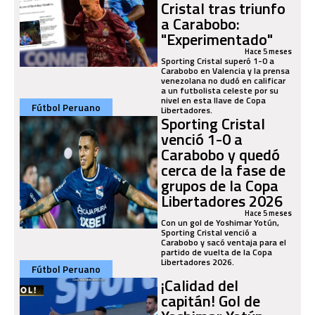
Cristal tras triunfo
a Carabobo:
"Experimentado"
Hace 5 meses
Sporting Cristal superó 1-0 a
Carabobo en Valencia y la prensa
venezolana no dudó en calificar
a un futbolista celeste por su
nivel en esta llave de Copa
Fútbol Peruano
Libertadores.
Sporting Cristal
venció 1-0 a
Carabobo y quedó
cerca de la fase de
grupos de la Copa
Libertadores 2026
Hace 5 meses
Con un gol de Yoshimar Yotún,
Sporting Cristal venció a
Carabobo y sacó ventaja para el
partido de vuelta de la Copa
Libertadores 2026.
Fútbol Peruano
¡Calidad del
capitán! Gol de