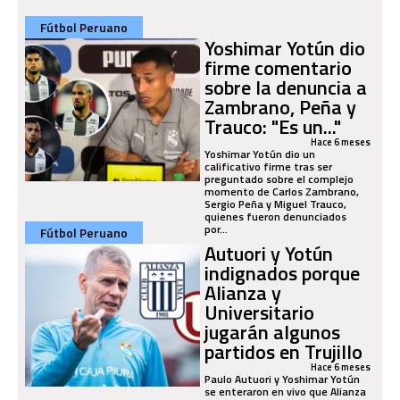
Fútbol Peruano
Yoshimar Yotún dio
firme comentario
sobre la denuncia a
Zambrano, Peña y
Trauco: "Es un..."
Hace 6 meses
Yoshimar Yotún dio un
calificativo firme tras ser
preguntado sobre el complejo
momento de Carlos Zambrano,
Sergio Peña y Miguel Trauco,
quienes fueron denunciados
por...
Fútbol Peruano
Autuori y Yotún
indignados porque
Alianza y
Universitario
jugarán algunos
partidos en Trujillo
Hace 6 meses
Paulo Autuori y Yoshimar Yotún
se enteraron en vivo que Alianza