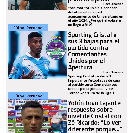
Hace 3 meses
Yoshimar Yotún dio a conocer
detalles sobre aquel
acercamiento de Universitario en
el año 2024. ¿Por qué el volante
no llegó a Ate?
Fútbol Peruano
Sporting Cristal y
sus 3 bajas para el
partido contra
Comerciantes
Unidos por el
Apertura
Hace 3 meses
Sporting Cristal perdió a 3
importante futbolistas de cara
al partido ante Comerciantes
Unidos por la jornada 12 del
Torneo Apertura de la Liga 1.
Fútbol Peruano
Yotún tuvo tajante
respuesta sobre
nivel de Cristal con
Zé Ricardo: “Lo ven
diferente porque…”