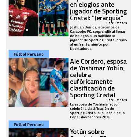
en elogios ante
jugador de Sporting
Cristal: "Jerarquía"
Hace 5 meses
Joshuan Berrios, atacante de
Carabobo FC, sorprendió al llenar
de halagos a un habilidoso
jugador de Sporting Cristal previo
al enfrentamiento por
Libertadores.
Fútbol Peruano
Ale Cordero, esposa
de Yoshimar Yotún,
celebra
eufóricamente
clasificación de
Sporting Cristal
Hace 5 meses
La esposa de Yoshimar Yotún
celebró la clasificación de
Sporting Cristal a la Fase 3 de la
Copa Libertadores 2026.
Fútbol Peruano
Yotún sobre