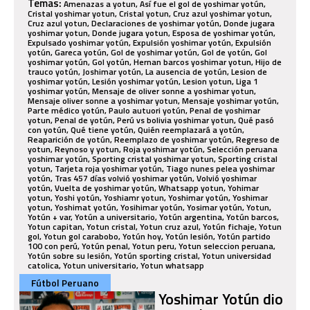
Temas:
Amenazas a yotun, Así fue el gol de yoshimar yotún,
Cristal yoshimar yotun, Cristal yotun, Cruz azul yoshimar yotun,
Cruz azul yotun, Declaraciones de yoshimar yotún, Donde jugara
yoshimar yotun, Donde jugara yotun, Esposa de yoshimar yotún,
Expulsado yoshimar yotún, Expulsión yoshimar yotún, Expulsión
yotún, Gareca yotún, Gol de yoshimar yotún, Gol de yotún, Gol
yoshimar yotún, Gol yotún, Hernan barcos yoshimar yotun, Hijo de
trauco yotún, Joshimar yotún, La ausencia de yotún, Lesion de
yoshimar yotún, Lesión yoshimar yotún, Lesion yotun, Liga 1
yoshimar yotún, Mensaje de oliver sonne a yoshimar yotun,
Mensaje oliver sonne a yoshimar yotun, Mensaje yoshimar yotún,
Parte médico yotún, Paulo autuori yotún, Penal de yoshimar
yotun, Penal de yotún, Perú vs bolivia yoshimar yotun, Qué pasó
con yotún, Qué tiene yotún, Quién reemplazará a yotún,
Reaparición de yotún, Reemplazo de yoshimar yotún, Regreso de
yotun, Reynoso y yotun, Roja yoshimar yotún, Selección peruana
yoshimar yotún, Sporting cristal yoshimar yotun, Sporting cristal
yotun, Tarjeta roja yoshimar yotún, Tiago nunes pelea yoshimar
yotún, Tras 457 días volvió yoshimar yotún, Volvió yoshimar
yotún, Vuelta de yoshimar yotún, Whatsapp yotun, Yohimar
yotun, Yoshi yotún, Yoshiamr yotun, Yoshimar yotún, Yoshimar
yotun, Yoshimat yotún, Yosihimar yotún, Yosimar yotún, Yotun,
Yotún + var, Yotún a universitario, Yotún argentina, Yotún barcos,
Yotun capitan, Yotun cristal, Yotun cruz azul, Yotún fichaje, Yotun
gol, Yotun gol carabobo, Yotún hoy, Yotún lesión, Yotún partido
100 con perú, Yotún penal, Yotun peru, Yotun seleccion peruana,
Yotún sobre su lesión, Yotún sporting cristal, Yotun universidad
catolica, Yotun universitario, Yotun whatsapp
Fútbol Peruano
Yoshimar Yotún dio