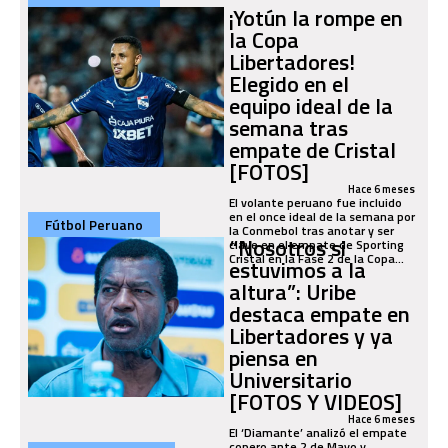
¡Yotún la rompe en
la Copa
Libertadores!
Elegido en el
equipo ideal de la
semana tras
empate de Cristal
[FOTOS]
Hace 6 meses
El volante peruano fue incluido
en el once ideal de la semana por
Fútbol Peruano
la Conmebol tras anotar y ser
“Nosotros si
clave en el empate de Sporting
Cristal en la Fase 2 de la Copa...
estuvimos a la
altura”: Uribe
destaca empate en
Libertadores y ya
piensa en
Universitario
[FOTOS Y VIDEOS]
Hace 6 meses
El ‘Diamante’ analizó el empate
copero ante 2 de Mayo y