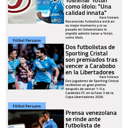
como ídolo: "Una
calidad innata"
Hace 5 meses
Reconocido futbolista está en
su mejor momento y ni su
pasado en Universitario le
impidió admitir tener a Yotún
como ídolo.
Fútbol Peruano
Dos futbolistas de
Sporting Cristal
son premiados tras
vencer a Carabobo
en la Libertadores
Hace 5 meses
Dos jugadores de Sporting Cristal
recibieron un gran premio
después de vencer 1-0 a
Carabobo FC en la Fase 3 de la
Copa Libertadores 2026.
Fútbol Peruano
Prensa venezolana
se rinde ante
futbolista de