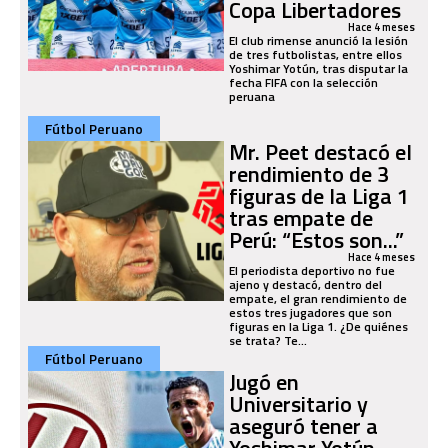
Copa Libertadores
Hace 4 meses
El club rimense anunció la lesión
de tres futbolistas, entre ellos
Yoshimar Yotún, tras disputar la
fecha FIFA con la selección
peruana
Fútbol Peruano
Mr. Peet destacó el
rendimiento de 3
figuras de la Liga 1
tras empate de
Perú: “Estos son...”
Hace 4 meses
El periodista deportivo no fue
ajeno y destacó, dentro del
empate, el gran rendimiento de
estos tres jugadores que son
figuras en la Liga 1. ¿De quiénes
se trata? Te...
Fútbol Peruano
Jugó en
Universitario y
aseguró tener a
Yoshimar Yotún