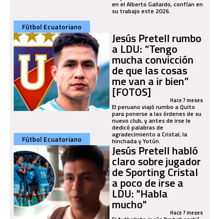
en el Alberto Gallardo, confían en
su trabajo este 2026.
Fútbol Ecuatoriano
Jesús Pretell rumbo
a LDU: “Tengo
mucha convicción
de que las cosas
me van a ir bien”
[FOTOS]
Hace 7 meses
El peruano viajó rumbo a Quito
para ponerse a las órdenes de su
nuevo club, y antes de irse le
dedicó palabras de
agradecimiento a Cristal, la
Fútbol Ecuatoriano
hinchada y Yotún.
Jesús Pretell habló
claro sobre jugador
de Sporting Cristal
a poco de irse a
LDU: "Habla
mucho"
Hace 7 meses