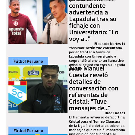
contundente
advertencia a
Lapadula tras su
fichaje con
Universitario: "Lo
voy a..."
El pasado Martes 14
Yoshimar Yotún fue consultado
por enfrentar a Gianluca
Lapadula con Universitario y
sorprendió al enviar un llamativo
Fútbol Peruano
aviso al delantero tras su llegada
Juan Manuel
a la Liga 1.
Cuesta reveló
detalles de
conversación con
referentes de
Cristal: "Tuve
mensajes de..."
Hace 1 meses
El flamante refuerzo de Sporting
Cristal para el Torneo Clausura
de la Liga 1 dio detalles sobre los
mensajes que recibió, mostrando
Fútbol Peruano
una opinión contundente al...