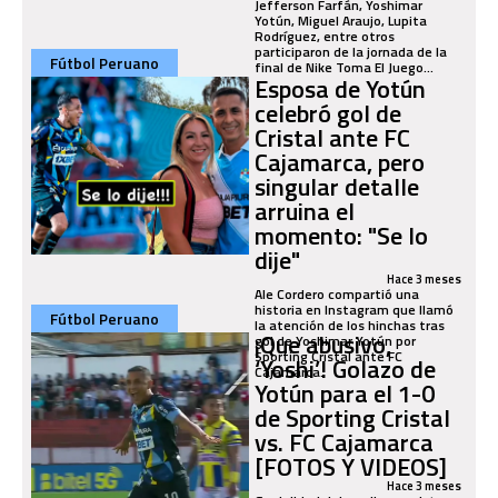
Jefferson Farfán, Yoshimar
Yotún, Miguel Araujo, Lupita
Rodríguez, entre otros
participaron de la jornada de la
Fútbol Peruano
final de Nike Toma El Juego...
Esposa de Yotún
celebró gol de
Cristal ante FC
Cajamarca, pero
singular detalle
arruina el
momento: "Se lo
dije"
Hace 3 meses
Ale Cordero compartió una
historia en Instagram que llamó
Fútbol Peruano
la atención de los hinchas tras
¡Que abusivo,
gol de Yoshimar Yotún por
Sporting Cristal ante FC
‘Yoshi’! Golazo de
Cajamarca.
Yotún para el 1-0
de Sporting Cristal
vs. FC Cajamarca
[FOTOS Y VIDEOS]
Hace 3 meses