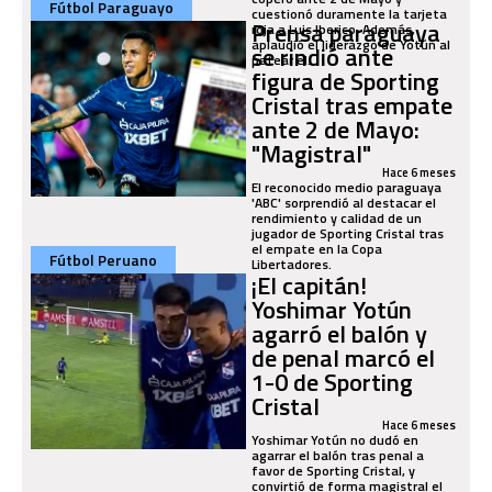
Fútbol Paraguayo
cuestionó duramente la tarjeta
Prensa paraguaya
roja a Luis Iberico. Además,
aplaudió el liderazgo de Yotún al
se rindió ante
patear el...
figura de Sporting
Cristal tras empate
ante 2 de Mayo:
"Magistral"
Hace 6 meses
El reconocido medio paraguaya
'ABC' sorprendió al destacar el
rendimiento y calidad de un
jugador de Sporting Cristal tras
el empate en la Copa
Fútbol Peruano
Libertadores.
¡El capitán!
Yoshimar Yotún
agarró el balón y
de penal marcó el
1-0 de Sporting
Cristal
Hace 6 meses
Yoshimar Yotún no dudó en
agarrar el balón tras penal a
favor de Sporting Cristal, y
convirtió de forma magistral el