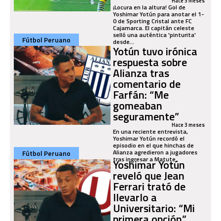
Hace 3 meses
¡Locura en la altura! Gol de
Yoshimar Yotún para anotar el 1-
0 de Sporting Cristal ante FC
Cajamarca. El capitán celeste
selló una auténtica 'pinturita'
Fútbol Peruano
desde...
Yotún tuvo irónica
respuesta sobre
Alianza tras
comentario de
Farfán: “Me
gomeaban
seguramente”
Hace 3 meses
En una reciente entrevista,
Yoshimar Yotún recordó el
episodio en el que hinchas de
Alianza agredieron a jugadores
Fútbol Peruano
tras ingresar a Matute.
Yoshimar Yotún
reveló que Jean
Ferrari trató de
llevarlo a
Universitario: “Mi
primera opción”