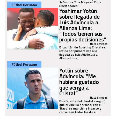
1-0 sobre 2 de Mayo en Copa
Fútbol Peruano
Libertadores.
Yoshimar Yotún
sobre llegada de
Luis Advíncula a
Alianza Lima:
“Todos tienen sus
propias decisiones”
Hace 6 meses
El capitán de Sporting Cristal se
refirió por primera vez a la
llegada de Luis Advíncula a
Alianza Lima.
Fútbol Peruano
Yotún sobre
Advíncula: “Me
hubiera gustado
que venga a
Cristal”
Hace 6 meses
El referente del plantel aseguró
que el vínculo personal con el
‘Rayo’ se mantiene intacto y
conversan todos los días.