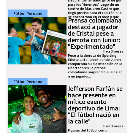
Llegó el tan ansiado grito de gol
para los ‘rimenses’ luego de un
centro de Maxloren Castro que
llegó preciso para el capitán que
Fútbol Peruano
se encontraba en el área y que...
Prensa colombiana
destacó a jugador
de Cristal pese a
derrota con Junior:
"Experimentado"
Hace 3 meses
Pese a la derrota de Sporting
Cristal ante Junior, donde vieron
complicada su clasificación en la
Libertadores, la prensa
colombiana sorprendió al elogiar
a un jugador...
Fútbol Peruano
Jefferson Farfán se
hace presente en
mítico evento
deportivo de Lima:
"El fútbol nació en
la calle"
Hace 3 meses
Figuras del fútbol como