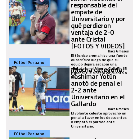
responsable del
empate de
Universitario y por
qué perdieron
ventaja de 2-0
ante Cristal
[FOTOS Y VIDEOS]
Hace 6 meses
El técnico crema hizo una fuerte
autocrítica luego de que su
Fútbol Peruano
equipo dejara escapar una
¡Mucha categoría!
ventaja en el Alberto Gallardo. El
español fue sincero en cuanto a
Yoshimar Yotún
los...
anotó de penal el
2-2 ante
Universitario en el
Gallardo
Hace 6 meses
El volante celeste aprovechó un
penal a favor en los descuentos
y empató el partido ante
Universitario.
Fútbol Peruano