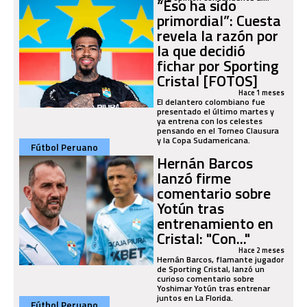
“Eso ha sido
primordial”: Cuesta
revela la razón por
la que decidió
fichar por Sporting
Cristal [FOTOS]
Hace 1 meses
El delantero colombiano fue
presentado el último martes y
ya entrena con los celestes
pensando en el Torneo Clausura
y la Copa Sudamericana.
Fútbol Peruano
Hernán Barcos
lanzó firme
comentario sobre
Yotún tras
entrenamiento en
Cristal: "Con..."
Hace 2 meses
Hernán Barcos, flamante jugador
de Sporting Cristal, lanzó un
curioso comentario sobre
Yoshimar Yotún tras entrenar
juntos en La Florida.
Fútbol Peruano