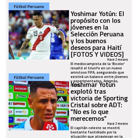
Fútbol Peruano
Yoshimar Yotún: El
propósito con los
jóvenes en la
Selección Peruana
y los buenos
deseos para Haití
[FOTOS Y VIDEOS]
Hace 2 meses
El mediocampista de la ‘Bicolor’
resaltó el triunfo en un nuevo
amistoso FIFA, asegurando que
existirá un balance entre jóvenes
Fútbol Peruano
y experimentados. Además,
Yoshimar Yotún
habló...
explotó tras
victoria de Sporting
Cristal sobre ADT:
"No es lo que
merecemos"
Hace 2 meses
El capitán celeste se mostró
bastante fastidiado por la
situación que atraviesan en la