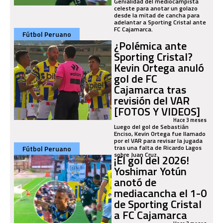
Genialidad del mediocampista
celeste para anotar un golazo
desde la mitad de cancha para
adelantar a Sporting Cristal ante
FC Cajamarca.
Fútbol Peruano
¿Polémica ante
Sporting Cristal?
Kevin Ortega anuló
gol de FC
Cajamarca tras
revisión del VAR
[FOTOS Y VIDEOS]
Hace 3 meses
Luego del gol de Sebastián
Enciso, Kevin Ortega fue llamado
por el VAR para revisar la jugada
tras una falta de Ricardo Lagos
Fútbol Peruano
sobre Juan Cruz.
¡El gol del 2026!
Yoshimar Yotún
anotó de
mediacancha el 1-0
de Sporting Cristal
a FC Cajamarca