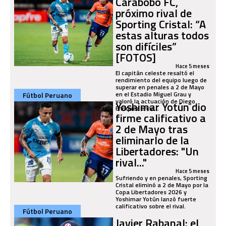
Carabobo FC,
próximo rival de
Sporting Cristal: “A
estas alturas todos
son difíciles”
[FOTOS]
Hace 5 meses
El capitán celeste resaltó el
rendimiento del equipo luego de
superar en penales a 2 de Mayo
en el Estadio Miguel Grau y
Fútbol Peruano
valoró la actuación de Diego
Yoshimar Yotún dio
Enríquez en la...
firme calificativo a
2 de Mayo tras
eliminarlo de la
Libertadores: "Un
rival..."
Hace 5 meses
Sufriendo y en penales, Sporting
Cristal eliminó a 2 de Mayo por la
Copa Libertadores 2026 y
Yoshimar Yotún lanzó fuerte
calificativo sobre el rival.
Fútbol Peruano
Javier Rabanal: el