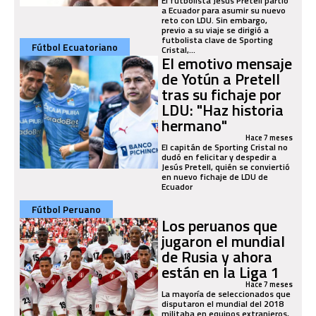
El futbolista Jesús Pretell partió
a Ecuador para asumir su nuevo
reto con LDU. Sin embargo,
previo a su viaje se dirigió a
futbolista clave de Sporting
Fútbol Ecuatoriano
Cristal,...
El emotivo mensaje
de Yotún a Pretell
tras su fichaje por
LDU: "Haz historia
hermano"
Hace 7 meses
El capitán de Sporting Cristal no
dudó en felicitar y despedir a
Jesús Pretell, quién se conviertió
en nuevo fichaje de LDU de
Ecuador
Fútbol Peruano
Los peruanos que
jugaron el mundial
de Rusia y ahora
están en la Liga 1
Hace 7 meses
La mayoría de seleccionados que
disputaron el mundial del 2018
militaba en equipos extranjeros,