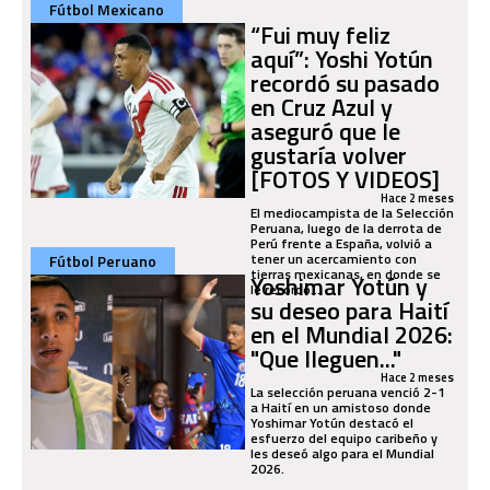
Fútbol Mexicano
“Fui muy feliz
aquí”: Yoshi Yotún
recordó su pasado
en Cruz Azul y
aseguró que le
gustaría volver
[FOTOS Y VIDEOS]
Hace 2 meses
El mediocampista de la Selección
Peruana, luego de la derrota de
Perú frente a España, volvió a
tener un acercamiento con
Fútbol Peruano
tierras mexicanas, en donde se
Yoshimar Yotún y
le recordó...
su deseo para Haití
en el Mundial 2026:
"Que lleguen..."
Hace 2 meses
La selección peruana venció 2-1
a Haití en un amistoso donde
Yoshimar Yotún destacó el
esfuerzo del equipo caribeño y
les deseó algo para el Mundial
2026.