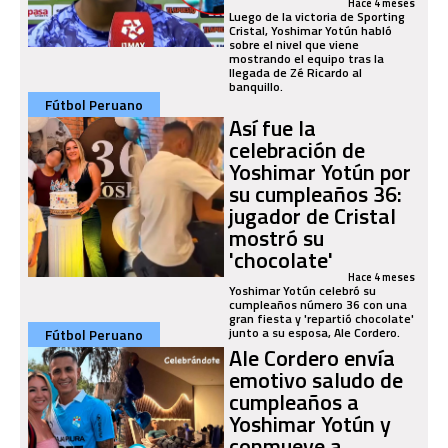
Hace 4 meses
Luego de la victoria de Sporting
Cristal, Yoshimar Yotún habló
sobre el nivel que viene
mostrando el equipo tras la
llegada de Zé Ricardo al
banquillo.
Fútbol Peruano
Así fue la
celebración de
Yoshimar Yotún por
su cumpleaños 36:
jugador de Cristal
mostró su
'chocolate'
Hace 4 meses
Yoshimar Yotún celebró su
cumpleaños número 36 con una
gran fiesta y 'repartió chocolate'
junto a su esposa, Ale Cordero.
Fútbol Peruano
Ale Cordero envía
emotivo saludo de
cumpleaños a
Yoshimar Yotún y
conmueve a