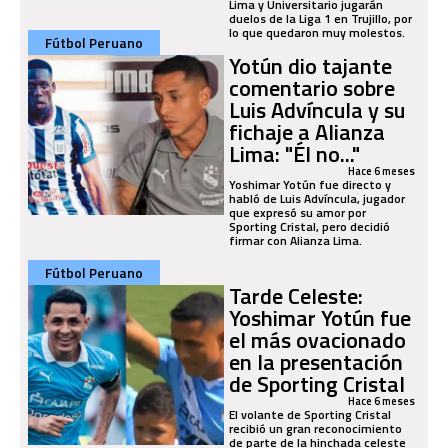
Lima y Universitario jugarán
duelos de la Liga 1 en Trujillo, por
lo que quedaron muy molestos.
Fútbol Peruano
Yotún dio tajante
comentario sobre
Luis Advíncula y su
fichaje a Alianza
Lima: "Él no..."
Hace 6 meses
Yoshimar Yotún fue directo y
habló de Luis Advíncula, jugador
que expresó su amor por
Sporting Cristal, pero decidió
firmar con Alianza Lima.
Fútbol Peruano
Tarde Celeste:
Yoshimar Yotún fue
el más ovacionado
en la presentación
de Sporting Cristal
Hace 6 meses
El volante de Sporting Cristal
recibió un gran reconocimiento
de parte de la hinchada celeste