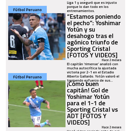
Liga 1 y aseguró que es injusto
porque lo dan todo en los
Fútbol Peruano
entrenamientos.
“Estamos poniendo
el pecho”: Yoshimar
Yotún y su
desahogo tras el
agónico triunfo de
Sporting Cristal
[FOTOS Y VIDEOS]
Hace 2 meses
El capitán ‘rimense’ analizó con
mucha autocrítica la ajustada
victoria por 2-1 en el Estadio
Alberto Gallardo. Yotún valoró el
Fútbol Peruano
tremendo esfuerzo de sus...
¡Cómo buen
capitán! Gol de
Yoshimar Yotún
para el 1-1 de
Sporting Cristal vs
ADT [FOTOS Y
VIDEOS]
Hace 2 meses