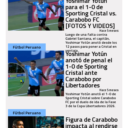
Yoshimar Yotún
para el 1-0 de
Sporting Cristal vs.
Carabobo FC
[FOTOS Y VIDEOS]
Hace 5 meses
Luego de una falta contra
Gabriel Santana, el capitán,
Yoshimar Yotún anotó desde los
12 pasos para poner a Cristal en
Fútbol Peruano
ventaja
Yoshimar Yotún
anotó de penal el
1-0 de Sporting
Cristal ante
Carabobo por
Libertadores
Hace 5 meses
Yoshimar Yotún anotó el 1-0 de
Sporting Cristal sobre Carabobo
FC por el duelo de ida de la Fase
3 de la Copa Libertadores 2026.
Fútbol Peruano
Figura de Carabobo
impacta al rendirse