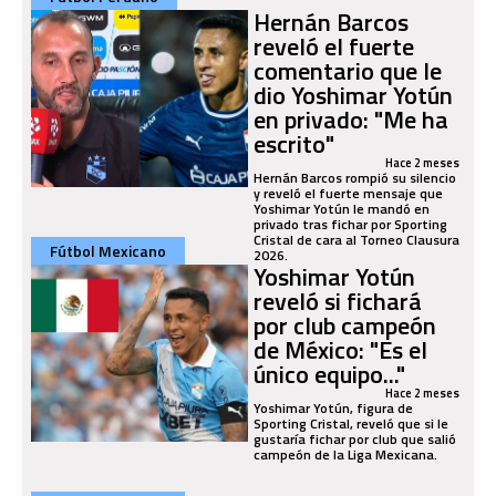
Hernán Barcos
reveló el fuerte
comentario que le
dio Yoshimar Yotún
en privado: "Me ha
escrito"
Hace 2 meses
Hernán Barcos rompió su silencio
y reveló el fuerte mensaje que
Yoshimar Yotún le mandó en
privado tras fichar por Sporting
Cristal de cara al Torneo Clausura
Fútbol Mexicano
2026.
Yoshimar Yotún
reveló si fichará
por club campeón
de México: "Es el
único equipo..."
Hace 2 meses
Yoshimar Yotún, figura de
Sporting Cristal, reveló que si le
gustaría fichar por club que salió
campeón de la Liga Mexicana.