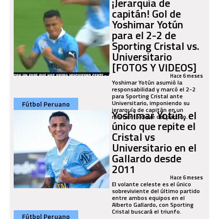
¡Jerarquía de
capitán! Gol de
Yoshimar Yotún
para el 2-2 de
Sporting Cristal vs.
Universitario
[FOTOS Y VIDEOS]
Hace 6 meses
Yoshimar Yotún asumió la
responsabilidad y marcó el 2-2
para Sporting Cristal ante
Universitario, imponiendo su
Fútbol Peruano
jerarquía de capitán en un
Yoshimar Yotún, el
momento clave del partido.
único que repite el
Cristal vs
Universitario en el
Gallardo desde
2011
Hace 6 meses
El volante celeste es el único
sobreviviente del último partido
entre ambos equipos en el
Alberto Gallardo, con Sporting
Cristal buscará el triunfo.
Fútbol Peruano