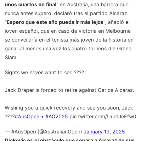
unos cuartos de final
" en Australia, una barrera que
nunca antes superó, declaró tras el partido Alcaraz.
"
Espero que este año pueda ir más lejos
", añadió el
joven español, que en caso de victoria en Melbourne
se convertiría en el tenista más joven de la historia en
ganar al menos una vez los cuatro torneos del Grand
Slam.
Sights we never want to see ????
Jack Draper is forced to retire against Carlos Alcaraz.
Wishing you a quick recovery and see you soon, Jack
????
#AusOpen
•
#AO2025
pic.twitter.com/UuetJeEfw0
— #AusOpen (@AustralianOpen)
January 19, 2025
Djokovic es el obstáculo que separa a Alcaraz de sus