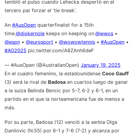
tembló el pulso cuando Lehecka despertó en el
tercero par forzar el 'tie break'.
An
#AusOpen
quarterfinalist for a 15th
time.
@djokernole
keeps on keeping on.
@wwos
•
@espn
•
@eurosport
•
@wowowtennis
•
#AusOpen
•
#AO2025
pic.twitter.com/A8ZAnh6deF
— #AusOpen (@AustralianOpen)
January 19, 2025
En el cuadro femenino, la estadounidense
Coco Gauff
(3) será la rival de
Badosa
en cuartos luego de ganar
a la suiza Belinda Bencic por 5-7, 6-2 y 6-1, en un
partido en el que la norteamericana fue de menos a
más.
Por su parte, Badosa (12) venció a la serbia Olga
Danilovic (N.55) por 6-1 y 7-6 (7-2) y alcanza por