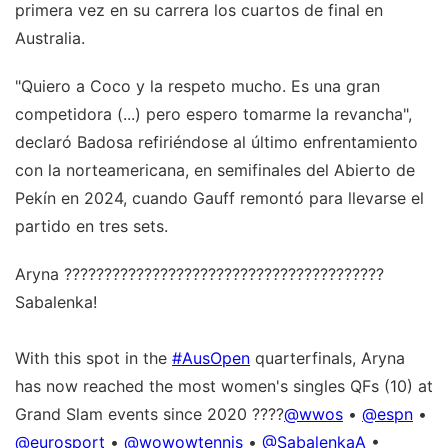
primera vez en su carrera los cuartos de final en
Australia.
"Quiero a Coco y la respeto mucho. Es una gran
competidora (...) pero espero tomarme la revancha",
declaró Badosa refiriéndose al último enfrentamiento
con la norteamericana, en semifinales del Abierto de
Pekín en 2024, cuando Gauff remontó para llevarse el
partido en tres sets.
Aryna ????????????????????????????????????????
Sabalenka!
With this spot in the
#AusOpen
quarterfinals, Aryna
has now reached the most women's singles QFs (10) at
Grand Slam events since 2020 ????
@wwos
•
@espn
•
@eurosport
•
@wowowtennis
•
@SabalenkaA
•