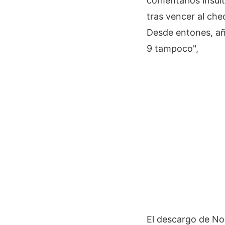
comentarios insult
tras vencer al che
Desde entones, aña
9 tampoco",
El descargo de Nov