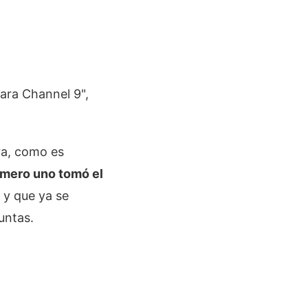
para Channel 9",
ra, como es
úmero uno tomó el
y que ya se
untas.