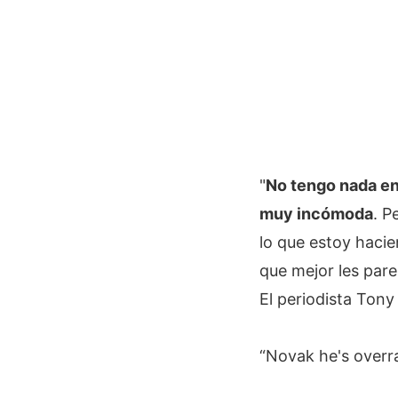
"
No tengo nada en 
muy incómoda
. P
lo que estoy haci
que mejor les par
El periodista Ton
“Novak he's overr