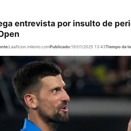
ega entrevista por insulto de per
 Open
ente:
Laaficion.milenio.com
Publicado:
19/01/2025 13:43
Tiempo de le