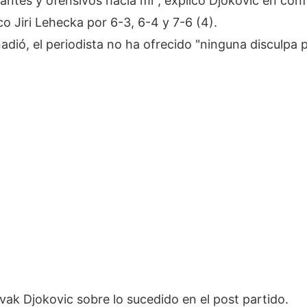
antes y ofensivos hacia mí", explicó Djokovic en con
co Jiri Lehecka por 6-3, 6-4 y 7-6 (4).
dió, el periodista no ha ofrecido "ninguna disculpa 
ak Djokovic sobre lo sucedido en el post partido.