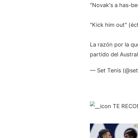
"Novak's a has-be
"Kick him out" (éc
La razón por la qu
partido del Austr
— Set Tenis (@se
TE REC