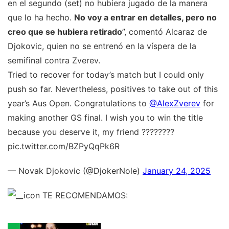
en el segundo (set) no hubiera jugado de la manera
que lo ha hecho.
No voy a entrar en detalles, pero no
creo que se hubiera retirado
”, comentó Alcaraz de
Djokovic, quien no se entrenó en la víspera de la
semifinal contra Zverev.
Tried to recover for today’s match but I could only
push so far. Nevertheless, positives to take out of this
year’s Aus Open. Congratulations to
@AlexZverev
for
making another GS final. I wish you to win the title
because you deserve it, my friend ????????
pic.twitter.com/BZPyQqPk6R
— Novak Djokovic (@DjokerNole)
January 24, 2025
TE RECOMENDAMOS: