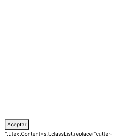
Aceptar
",t.textContent=s,t.classList.replace("cutter-