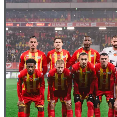
Este sitio utiliza cookies para mejorar la
experiencia del usuario. Al continuar usando
nuestro sitio web, usted acepta el uso de todas
las cookies de acuerdo con nuestra Política de
Cookies.
Leer más
Aceptar