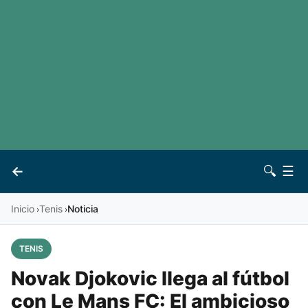
LaLiga
Noticias
Premier League
Otros deportes
Ver todas las ligas
Archivo
Contacto
←
🔍
☰
Vives
Inicio
Tenis
Noticia
›
›
TENIS
Novak Djokovic llega al fútbol
con Le Mans FC: El ambicioso