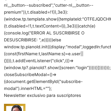
nl__button--subscribed","cutter-nl__button--
premium")),t.disabled=!1}),3e3):
(window.tp.template.show({templateId:"OTFEJQDCHMF
{t.disabled=!1,t.textContent=l}),3e3))}catch(e)
{console.log("ERROR AL SUSCRIBIRSE O
DESUSCRIBIRSE: ",e)}}))}else
window.tp.pianoId.init({display:"modal",loggedIn:funct
{const{firstName:t,lastName:s}=e.user||
{}}}),t.addEventListener("click",(()=>
{window.tp?.pianoId?.show({screen:"login"})}))}])}))}))
closeSubscribeModal=()=>
{document.getElementById("subscribe-
modal").innerHTML=""};
Newsletter exclusivo para suscriptores