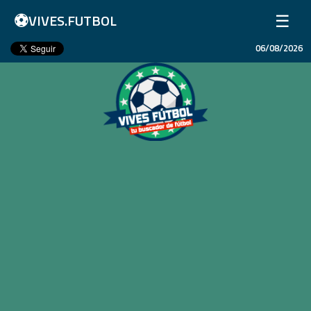
⚽
☰
VIVES.FUTBOL
06/08/2026
Inicio
Partidos
Resultados
Ligas
Champions League
Equipos
Copa Libertadores
En Vivo
Liga 1 Perú
Más