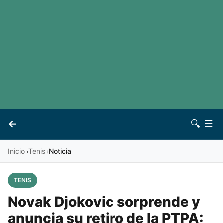
LaLiga
Noticias
Premier League
Otros deportes
Ver todas las ligas
Archivo
Contacto
←
🔍
☰
Vives
Inicio
Tenis
Noticia
›
›
TENIS
Novak Djokovic sorprende y
anuncia su retiro de la PTPA: