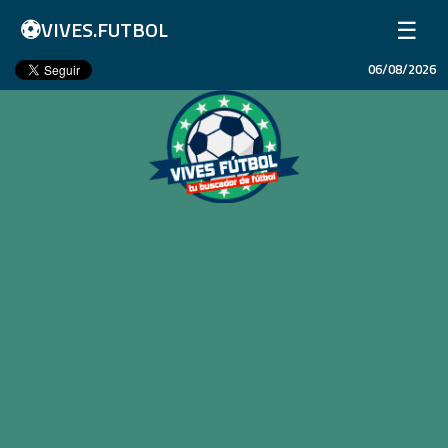
⚽
☰
VIVES.FUTBOL
06/08/2026
Inicio
Partidos
Resultados
Ligas
Champions League
Equipos
Copa Libertadores
En Vivo
Liga 1 Perú
Más