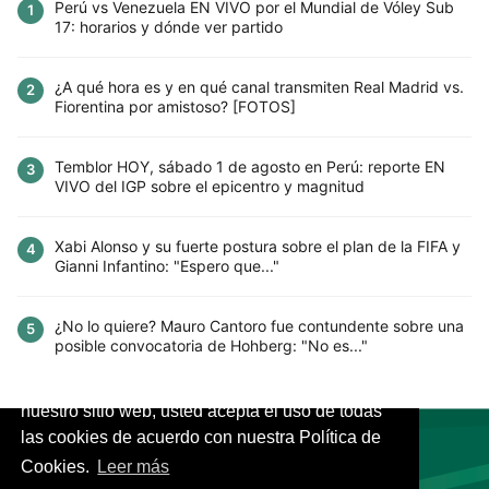
Perú vs Venezuela EN VIVO por el Mundial de Vóley Sub
1
17: horarios y dónde ver partido
¿A qué hora es y en qué canal transmiten Real Madrid vs.
2
Fiorentina por amistoso? [FOTOS]
Temblor HOY, sábado 1 de agosto en Perú: reporte EN
3
VIVO del IGP sobre el epicentro y magnitud
Xabi Alonso y su fuerte postura sobre el plan de la FIFA y
4
Gianni Infantino: "Espero que..."
¿No lo quiere? Mauro Cantoro fue contundente sobre una
5
posible convocatoria de Hohberg: "No es..."
Este sitio utiliza cookies para mejorar la
experiencia del usuario. Al continuar usando
nuestro sitio web, usted acepta el uso de todas
las cookies de acuerdo con nuestra Política de
Cookies.
Leer más