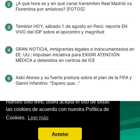
¿A qué hora es y en qué canal transmiten Real Madrid vs.
2
Fiorentina por amistoso? [FOTOS]
Temblor HOY, sábado 1 de agosto en Perú: reporte EN
3
VIVO del IGP sobre el epicentro y magnitud
GRAN NOTICIA, inmigrantes legales e indocumentados en
4
EE. UU.: impulsan iniciativa para EXIGIR ATENCIÓN
MÉDICA a detenidos en centros de ICE
Xabi Alonso y su fuerte postura sobre el plan de la FIFA y
5
Gianni Infantino: "Espero que..."
Este sitio utiliza cookies para mejorar la
experiencia del usuario. Al continuar usando
nuestro sitio web, usted acepta el uso de todas
las cookies de acuerdo con nuestra Política de
Cookies.
Leer más
VIVES.FUTBOL | Tu buscador de Fútbol
Aceptar