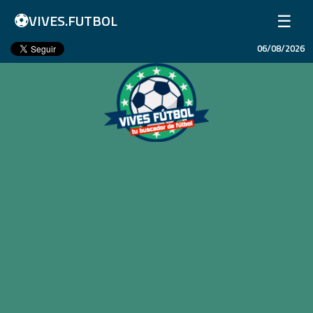
⚽
☰
VIVES.FUTBOL
06/08/2026
Inicio
Partidos
Resultados
Ligas
Champions League
Equipos
Copa Libertadores
En Vivo
Liga 1 Perú
Más