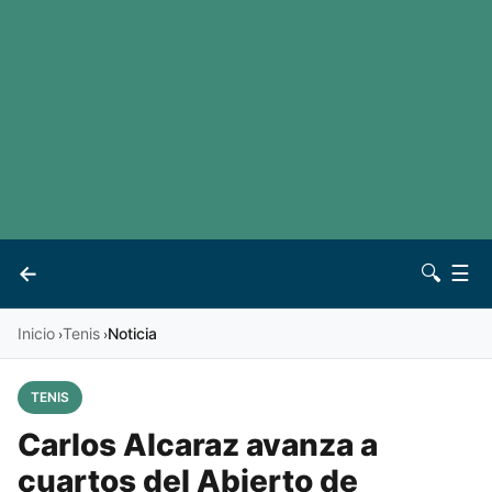
LaLiga
Noticias
Premier League
Otros deportes
Ver todas las ligas
Archivo
Contacto
←
🔍
☰
Vives
Inicio
Tenis
Noticia
›
›
TENIS
Carlos Alcaraz avanza a
cuartos del Abierto de