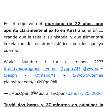
Es el objetivo del
murciano de 22 años que
apunta claramente al éxito en Australia,
el único
grande que le falta a su historial y que alimentará
la relación de registros históricos con los que ya
cuenta.
World Number 1 for a reason ????
#feedyourprogress
#yopro
@yoproAU
@wwos
•
@espn
•
@tntsports
•
@wowowtennis
pic.twitter.com/UXNYqdOhiL
— #AusOpen (@AustralianOpen)
January 25, 2026
Tardó dos horas y 37 minutos en culminar la