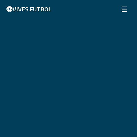
⚽
☰
VIVES.FUTBOL