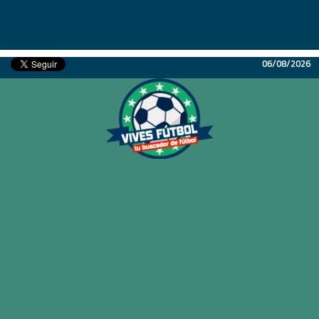
06/08/2026
Inicio
Partidos
Resultados
Ligas
Champions League
Equipos
Copa Libertadores
En Vivo
Liga 1 Perú
Más