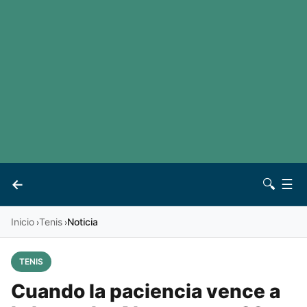
LaLiga
Noticias
Premier League
Otros deportes
Ver todas las ligas
Archivo
Contacto
←
🔍
☰
Vives
Inicio
Tenis
Noticia
›
›
TENIS
Cuando la paciencia vence a