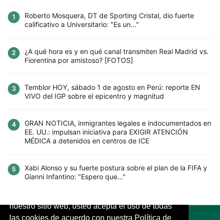
Roberto Mosquera, DT de Sporting Cristal, dio fuerte
1
calificativo a Universitario: "Es un..."
¿A qué hora es y en qué canal transmiten Real Madrid vs.
2
Fiorentina por amistoso? [FOTOS]
Temblor HOY, sábado 1 de agosto en Perú: reporte EN
3
VIVO del IGP sobre el epicentro y magnitud
GRAN NOTICIA, inmigrantes legales e indocumentados en
4
EE. UU.: impulsan iniciativa para EXIGIR ATENCIÓN
MÉDICA a detenidos en centros de ICE
Xabi Alonso y su fuerte postura sobre el plan de la FIFA y
5
Gianni Infantino: "Espero que..."
Este sitio utiliza cookies para mejorar la
experiencia del usuario. Al continuar usando
nuestro sitio web, usted acepta el uso de todas
las cookies de acuerdo con nuestra Política de