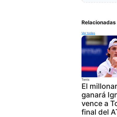
Relacionadas
Ver todas
Tenis
El millona
ganará Ig
vence a T
final del 