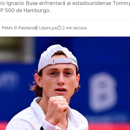
ano Ignacio Buse enfrentará al estadounidense Tommy
ATP 500 de Hamburgo.
1 PM
✍️
El Pelotero
📰
Libero.pe
⏱️
2 min lectura