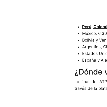
Perú, Colomb
México: 6.30
Bolivia y Ven
Argentina, Ch
Estados Unid
España y Ale
¿Dónde v
La final del AT
través de la pla