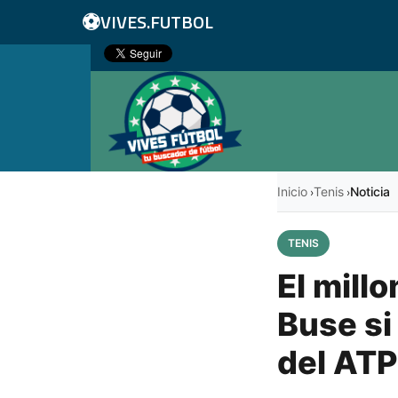
⚽
VIVES.FUTBOL
Inicio
Tenis
Noticia
›
›
TENIS
El mill
Buse si
del AT