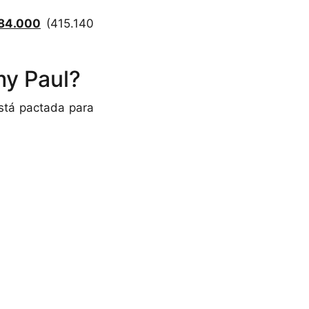
484.000
(415.140
my Paul?
stá pactada para