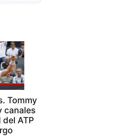
vs. Tommy
y canales
al del ATP
rgo