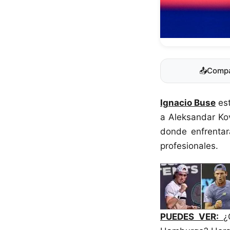
📤
Compa
Ignacio Buse
est
a Aleksandar Kov
donde enfrentar
profesionales.
PUEDES VER:
¿