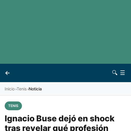
LaLiga
Noticias
Premier League
Otros deportes
Ver todas las ligas
Archivo
Contacto
←
🔍
☰
Vives
Inicio
Tenis
Noticia
›
›
TENIS
Ignacio Buse dejó en shock
tras revelar qué profesión