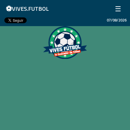
⚽
☰
VIVES.FUTBOL
07/08/2026
Inicio
Partidos
Resultados
Ligas
Champions League
Equipos
Copa Libertadores
En Vivo
Liga 1 Perú
Más