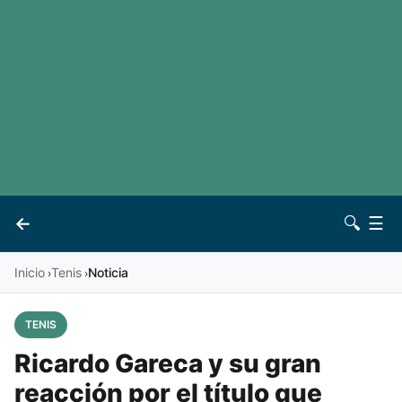
LaLiga
Noticias
Premier League
Otros deportes
Ver todas las ligas
Archivo
Contacto
←
🔍
☰
Vives
Inicio
Tenis
Noticia
›
›
TENIS
Ricardo Gareca y su gran
reacción por el título que