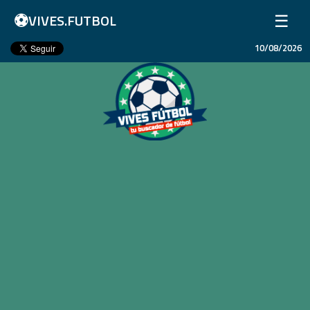
⚽
☰
VIVES.FUTBOL
10/08/2026
Inicio
Partidos
Resultados
Ligas
Champions League
Equipos
Copa Libertadores
En Vivo
Liga 1 Perú
Más