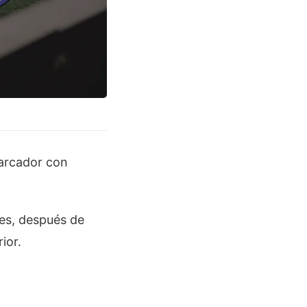
marcador con
nes, después de
ior.