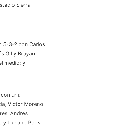
stadio Sierra
ón 5-3-2 con Carlos
ás Gil y Brayan
el medio; y
a con una
da, Víctor Moreno,
res, Andrés
o y Luciano Pons