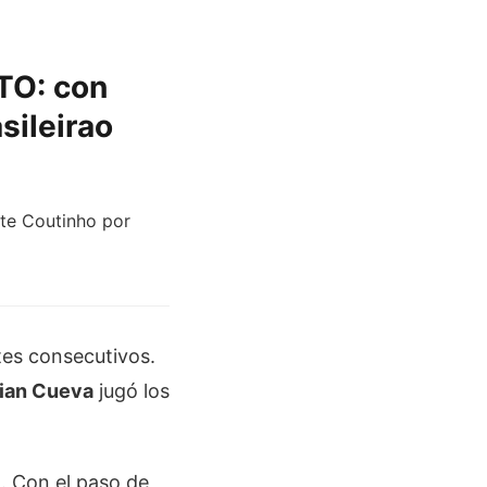
TO: con
sileirao
tes consecutivos.
tian Cueva
jugó los
. Con el paso de