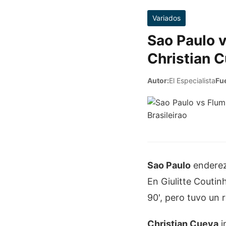
Variados
Sao Paulo 
Christian C
Autor:
El Especialista
Fu
Sao Paulo
enderezó
En Giulitte Coutin
90', pero tuvo un
Christian Cueva
i