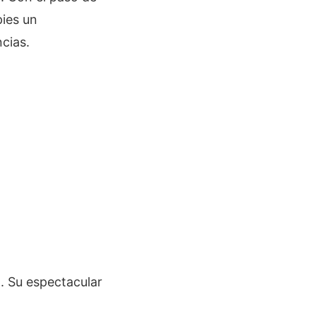
pies un
ncias.
l. Su espectacular