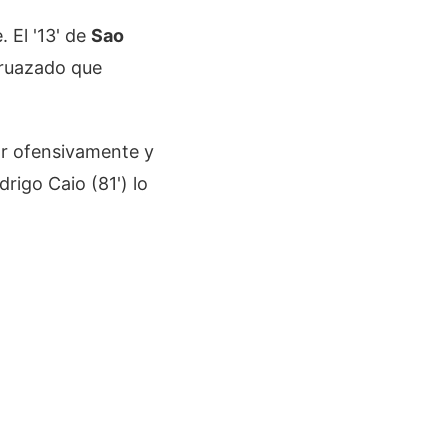
. El '13' de
Sao
 cruazado que
r ofensivamente y
rigo Caio (81') lo