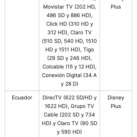
Movistar TV (202 HD,
Plus
486 SD y 886 HD),
Click HD (310 HD y
312 HD), Claro TV
(510 SD, 540 HD, 1510
HD y 1511 HD), Tigo
(29 SD y 246 HD),
Colcable (15 y 12 HD),
Conexión Digital (34 A
y 28 D)
Ecuador
DirecTV (622 SD/HD y
Disney
1622 HD), Grupo TV
Plus
Cable (202 SD y 734
HD) y Claro TV (90 SD
y 590 HD)