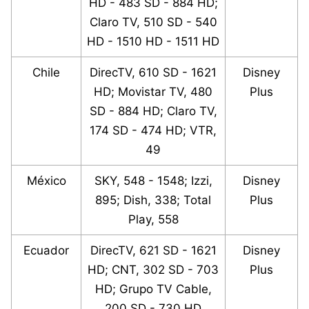
HD - 483 SD - 884 HD;
Claro TV, 510 SD - 540
HD - 1510 HD - 1511 HD
Chile
DirecTV, 610 SD - 1621
Disney
HD; Movistar TV, 480
Plus
SD - 884 HD; Claro TV,
174 SD - 474 HD; VTR,
49
México
SKY, 548 - 1548; Izzi,
Disney
895; Dish, 338; Total
Plus
Play, 558
Ecuador
DirecTV, 621 SD - 1621
Disney
HD; CNT, 302 SD - 703
Plus
HD; Grupo TV Cable,
200 SD - 730 HD