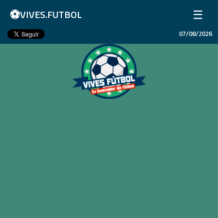
⚽
☰
VIVES.FUTBOL
07/08/2026
Inicio
Partidos
Resultados
Ligas
Champions League
Equipos
Copa Libertadores
En Vivo
Liga 1 Perú
Más