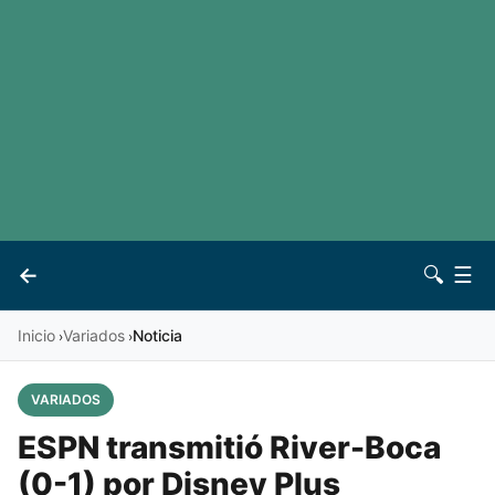
LaLiga
Noticias
Premier League
Otros deportes
Ver todas las ligas
Archivo
Contacto
←
🔍
☰
Vives
Inicio
Variados
Noticia
›
›
VARIADOS
ESPN transmitió River-Boca
(0-1) por Disney Plus