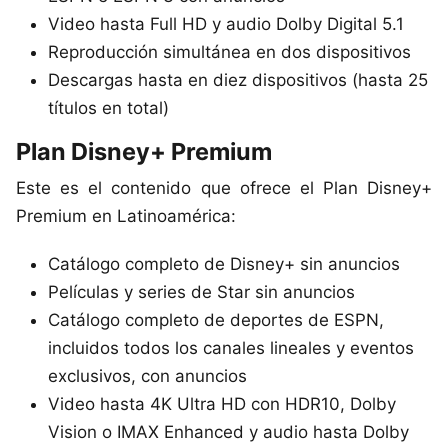
Video hasta Full HD y audio Dolby Digital 5.1
Reproducción simultánea en dos dispositivos
Descargas hasta en diez dispositivos (hasta 25
títulos en total)
Plan Disney+ Premium
Este es el contenido que ofrece el Plan Disney+
Premium en Latinoamérica:
Este sitio utiliza cookies para mejorar la
Catálogo completo de Disney+ sin anuncios
experiencia del usuario. Al continuar usando
Películas y series de Star sin anuncios
nuestro sitio web, usted acepta el uso de todas
las cookies de acuerdo con nuestra Política de
Catálogo completo de deportes de ESPN,
Cookies.
Leer más
incluidos todos los canales lineales y eventos
exclusivos, con anuncios
Aceptar
Video hasta 4K Ultra HD con HDR10, Dolby
Vision o IMAX Enhanced y audio hasta Dolby