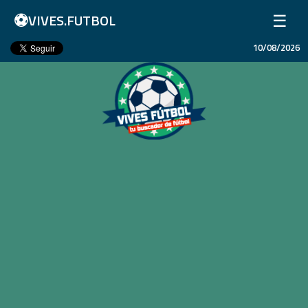
⚽
☰
VIVES.FUTBOL
10/08/2026
Inicio
Partidos
Resultados
Ligas
Champions League
Equipos
Copa Libertadores
En Vivo
Liga 1 Perú
Más