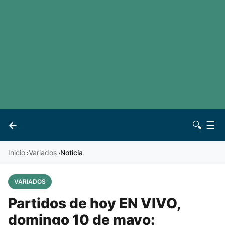
LaLiga
Noticias
Premier League
Otros deportes
Ver todas las ligas
Archivo
Contacto
←
🔍
☰
Vives
Inicio
Variados
Noticia
›
›
VARIADOS
Partidos de hoy EN VIVO,
domingo 10 de mayo: