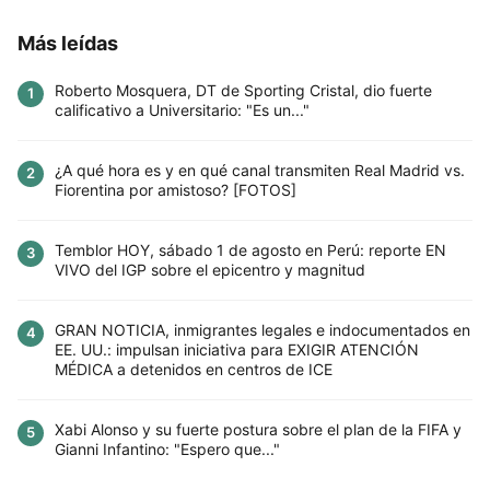
Más leídas
Roberto Mosquera, DT de Sporting Cristal, dio fuerte
1
calificativo a Universitario: "Es un..."
¿A qué hora es y en qué canal transmiten Real Madrid vs.
2
Fiorentina por amistoso? [FOTOS]
Temblor HOY, sábado 1 de agosto en Perú: reporte EN
3
VIVO del IGP sobre el epicentro y magnitud
GRAN NOTICIA, inmigrantes legales e indocumentados en
4
EE. UU.: impulsan iniciativa para EXIGIR ATENCIÓN
MÉDICA a detenidos en centros de ICE
Xabi Alonso y su fuerte postura sobre el plan de la FIFA y
5
Gianni Infantino: "Espero que..."
Este sitio utiliza cookies para mejorar la
experiencia del usuario. Al continuar usando