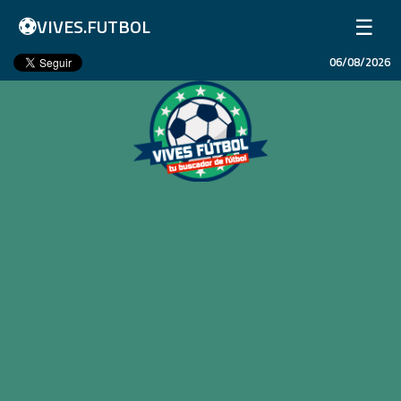
⚽
☰
VIVES.FUTBOL
06/08/2026
Inicio
Partidos
Resultados
Ligas
Champions League
Equipos
Copa Libertadores
En Vivo
Liga 1 Perú
Más