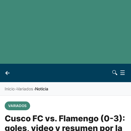
LaLiga
Noticias
Premier League
Otros deportes
Ver todas las ligas
Archivo
Contacto
←
🔍
☰
Vives
Inicio
Variados
Noticia
›
›
VARIADOS
Cusco FC vs. Flamengo (0-3):
goles, video y resumen por la