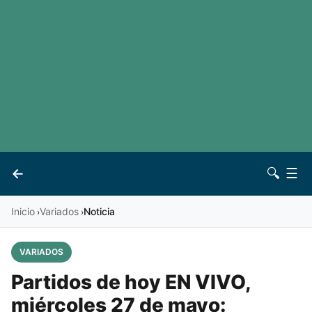
LaLiga
Noticias
Premier League
Otros deportes
Ver todas las ligas
Archivo
Contacto
←
🔍
☰
Vives
Inicio
Variados
Noticia
›
›
VARIADOS
Partidos de hoy EN VIVO,
miércoles 27 de mayo: