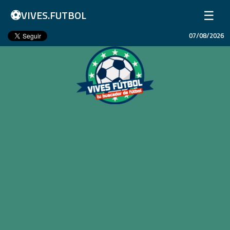
⚽
☰
VIVES.FUTBOL
07/08/2026
Inicio
Partidos
Resultados
Ligas
Champions League
Equipos
Copa Libertadores
En Vivo
Liga 1 Perú
Más