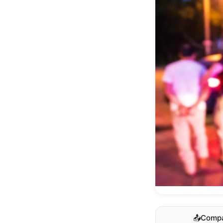
📤
Compa