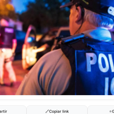
rtir
🔗
Copiar link
⭐