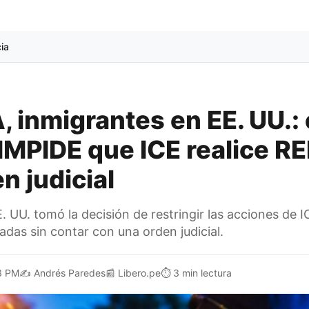
cia
 inmigrantes en EE. UU.: 
IMPIDE que ICE realice 
n judicial
 UU. tomó la decisión de restringir las acciones de 
adas sin contar con una orden judicial.
3 PM
✍️
Andrés Paredes
📰
Libero.pe
⏱️
3 min lectura