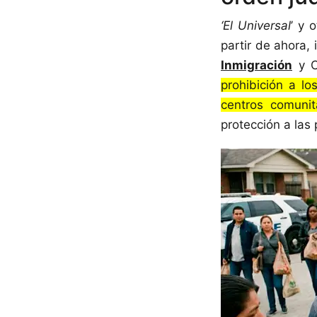
‘El Universal
’ y 
partir de ahora,
Inmigración
y C
prohibición a lo
centros comunit
protección a las 