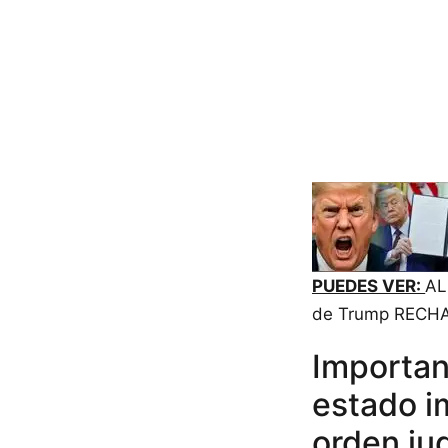
PUEDES VER:
AL
de Trump RECHAZ
Importan
estado i
orden jud