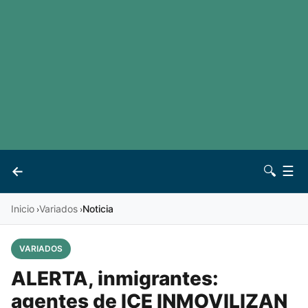
LaLiga
Noticias
Premier League
Otros deportes
Ver todas las ligas
Archivo
Contacto
←
🔍
☰
Vives
Inicio
Variados
Noticia
›
›
VARIADOS
ALERTA, inmigrantes:
agentes de ICE INMOVILIZAN