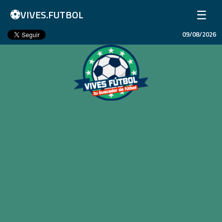
⚽
☰
VIVES.FUTBOL
09/08/2026
Inicio
Partidos
Resultados
Ligas
Champions League
Equipos
Copa Libertadores
En Vivo
Liga 1 Perú
Más