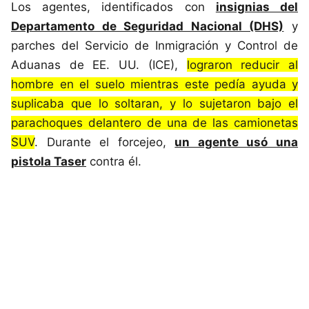
Los agentes, identificados con
insignias del
Departamento de Seguridad Nacional (DHS)
y
parches del Servicio de Inmigración y Control de
Aduanas de EE. UU. (ICE),
lograron reducir al
hombre en el suelo mientras este pedía ayuda y
suplicaba que lo soltaran, y lo sujetaron bajo el
parachoques delantero de una de las camionetas
SUV
. Durante el forcejeo,
un agente usó una
pistola Taser
contra él.