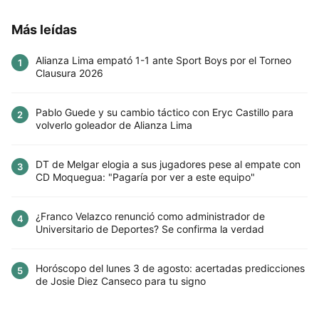
Más leídas
Alianza Lima empató 1-1 ante Sport Boys por el Torneo
1
Clausura 2026
Pablo Guede y su cambio táctico con Eryc Castillo para
2
volverlo goleador de Alianza Lima
DT de Melgar elogia a sus jugadores pese al empate con
3
CD Moquegua: "Pagaría por ver a este equipo"
¿Franco Velazco renunció como administrador de
4
Universitario de Deportes? Se confirma la verdad
Horóscopo del lunes 3 de agosto: acertadas predicciones
5
de Josie Diez Canseco para tu signo
Este sitio utiliza cookies para mejorar la
experiencia del usuario. Al continuar usando