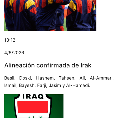
13:12
4/6/2026
Alineación confirmada de Irak
Este sitio utiliza cookies para mejorar la
experiencia del usuario. Al continuar usando
nuestro sitio web, usted acepta el uso de todas
Basil, Doski, Hashem, Tahsen, Ali, Al-Ammari,
las cookies de acuerdo con nuestra Política de
Ismail, Bayesh, Farji, Jasim y Al-Hamadi.
Cookies.
Leer más
Aceptar