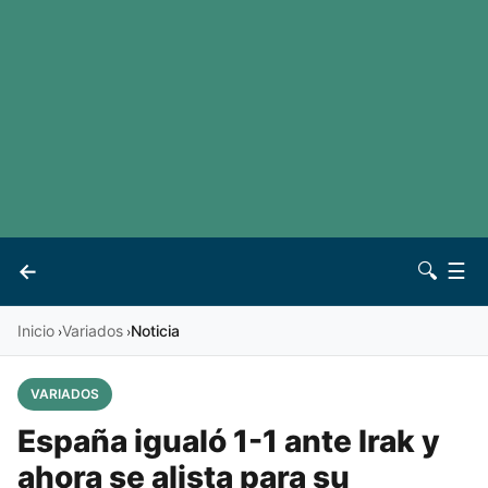
LaLiga
Noticias
Premier League
Otros deportes
Ver todas las ligas
Archivo
Contacto
←
🔍
☰
Vives
Inicio
Variados
Noticia
›
›
VARIADOS
España igualó 1-1 ante Irak y
ahora se alista para su