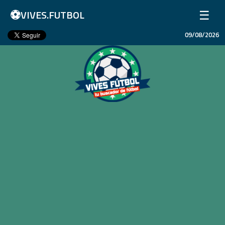
⚽
☰
VIVES.FUTBOL
09/08/2026
Inicio
Partidos
Resultados
Ligas
Champions League
Equipos
Copa Libertadores
En Vivo
Liga 1 Perú
Más