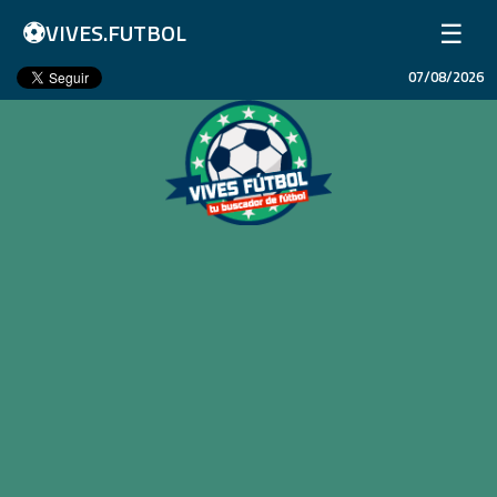
⚽
☰
VIVES.FUTBOL
07/08/2026
Inicio
Partidos
Resultados
Ligas
Champions League
Equipos
Copa Libertadores
En Vivo
Liga 1 Perú
Más