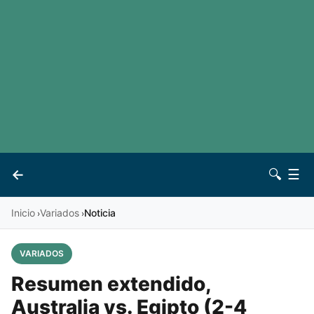
LaLiga
Noticias
Premier League
Otros deportes
Ver todas las ligas
Archivo
Contacto
←
🔍
☰
Vives
Inicio
Variados
Noticia
›
›
VARIADOS
Resumen extendido,
Australia vs. Egipto (2-4