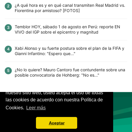
¿A qué hora es y en qué canal transmiten Real Madrid vs.
2
Fiorentina por amistoso? [FOTOS]
Temblor HOY, sábado 1 de agosto en Perú: reporte EN
3
VIVO del IGP sobre el epicentro y magnitud
Xabi Alonso y su fuerte postura sobre el plan de la FIFA y
4
Gianni Infantino: "Espero que..."
¿No lo quiere? Mauro Cantoro fue contundente sobre una
5
posible convocatoria de Hohberg: "No es..."
Este sitio utiliza cookies para mejorar la
experiencia del usuario. Al continuar usando
nuestro sitio web, usted acepta el uso de todas
las cookies de acuerdo con nuestra Política de
Cookies.
Leer más
VIVES.FUTBOL | Tu buscador de Fútbol
Aceptar