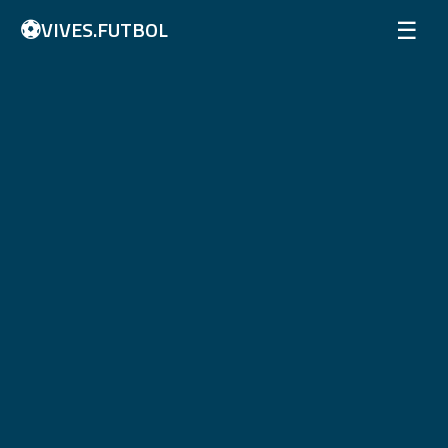
⚽
☰
VIVES.FUTBOL