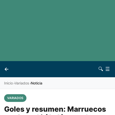
LaLiga
Noticias
Premier League
Otros deportes
Ver todas las ligas
Archivo
Contacto
←
🔍
☰
Vives
Inicio
Variados
Noticia
›
›
VARIADOS
Goles y resumen: Marruecos