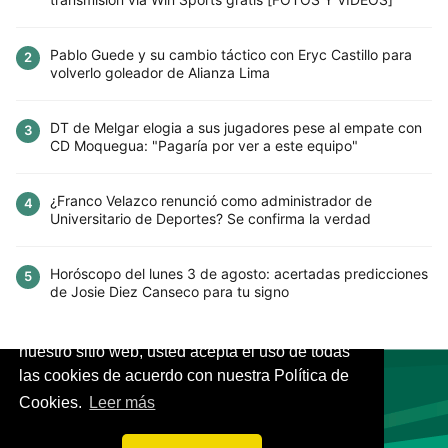
Pablo Guede y su cambio táctico con Eryc Castillo para
2
volverlo goleador de Alianza Lima
DT de Melgar elogia a sus jugadores pese al empate con
3
CD Moquegua: "Pagaría por ver a este equipo"
¿Franco Velazco renunció como administrador de
4
Universitario de Deportes? Se confirma la verdad
Horóscopo del lunes 3 de agosto: acertadas predicciones
5
de Josie Diez Canseco para tu signo
Este sitio utiliza cookies para mejorar la
experiencia del usuario. Al continuar usando
nuestro sitio web, usted acepta el uso de todas
las cookies de acuerdo con nuestra Política de
Cookies.
Leer más
VIVES.FUTBOL | Tu buscador de Fútbol