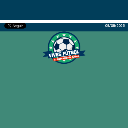
09/08/2026
Inicio
Partidos
Resultados
Ligas
Champions League
Equipos
Copa Libertadores
En Vivo
Liga 1 Perú
Más