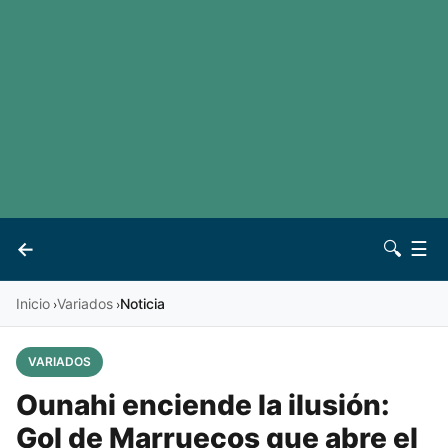
LaLiga
Noticias
Premier League
Otros deportes
Ver todas las ligas
Archivo
Contacto
←
🔍
☰
Vives
Inicio
Variados
Noticia
›
›
VARIADOS
Ounahi enciende la ilusión:
Gol de Marruecos que abre el