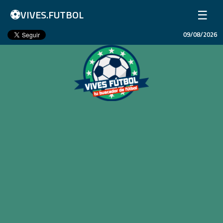
⚽
☰
VIVES.FUTBOL
09/08/2026
Inicio
Partidos
Resultados
Ligas
Champions League
Equipos
Copa Libertadores
En Vivo
Liga 1 Perú
Más