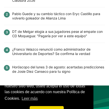
Clausura 2026
Pablo Guede y su cambio táctico con Eryc Castillo para
2
volverlo goleador de Alianza Lima
DT de Melgar elogia a sus jugadores pese al empate con
3
CD Moquegua: "Pagaría por ver a este equipo"
¿Franco Velazco renunció como administrador de
4
Universitario de Deportes? Se confirma la verdad
Horóscopo del lunes 3 de agosto: acertadas predicciones
5
de Josie Diez Canseco para tu signo
Este sitio utiliza cookies para mejorar la
experiencia del usuario. Al continuar usando
nuestro sitio web, usted acepta el uso de todas
las cookies de acuerdo con nuestra Política de
Cookies.
Leer más
VIVES.FUTBOL | Tu buscador de Fútbol