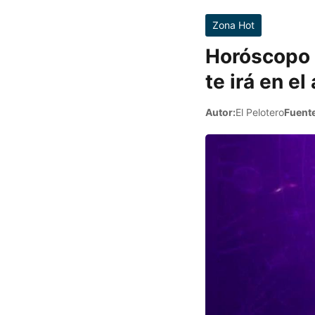
Zona Hot
Horóscopo 
te irá en el
Autor:
El Pelotero
Fuente