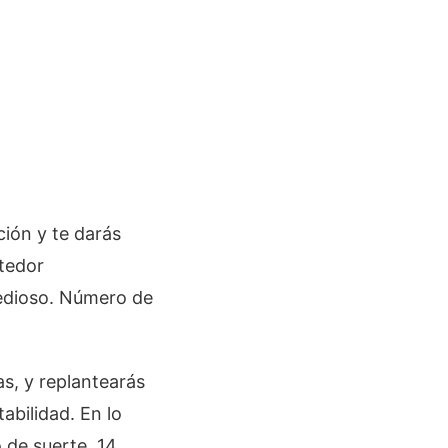
ción y te darás
etedor
tedioso. Número de
s, y replantearás
abilidad. En lo
 de suerte, 14.