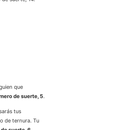
lguien que
mero de suerte, 5
.
sarás tus
o de ternura. Tu
de suerte, 6
.