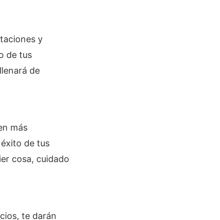
itaciones y
o de tus
llenará de
nen más
éxito de tus
ier cosa, cuidado
cios, te darán