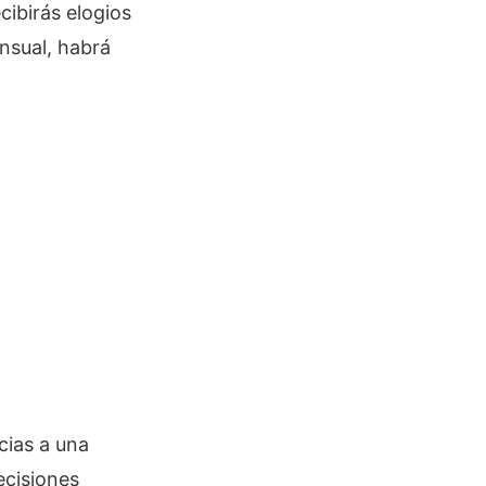
cibirás elogios
ensual, habrá
cias a una
ecisiones