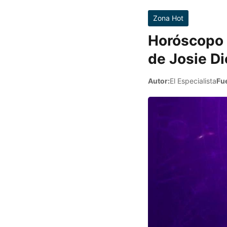
Zona Hot
Horóscopo d
de Josie D
Autor:
El Especialista
Fu