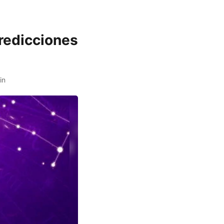
predicciones
in