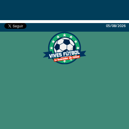
05/08/2026
Inicio
Partidos
Resultados
Ligas
Champions League
Equipos
Copa Libertadores
En Vivo
Liga 1 Perú
Más