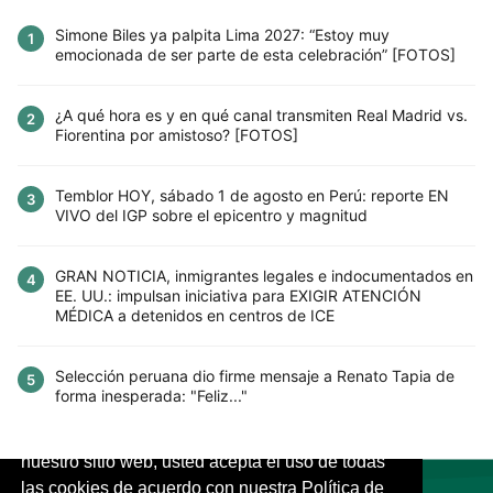
Simone Biles ya palpita Lima 2027: “Estoy muy
1
emocionada de ser parte de esta celebración” [FOTOS]
¿A qué hora es y en qué canal transmiten Real Madrid vs.
2
Fiorentina por amistoso? [FOTOS]
Temblor HOY, sábado 1 de agosto en Perú: reporte EN
3
VIVO del IGP sobre el epicentro y magnitud
GRAN NOTICIA, inmigrantes legales e indocumentados en
4
EE. UU.: impulsan iniciativa para EXIGIR ATENCIÓN
MÉDICA a detenidos en centros de ICE
Selección peruana dio firme mensaje a Renato Tapia de
5
forma inesperada: "Feliz..."
Este sitio utiliza cookies para mejorar la
experiencia del usuario. Al continuar usando
nuestro sitio web, usted acepta el uso de todas
las cookies de acuerdo con nuestra Política de