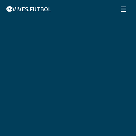
⚽
☰
VIVES.FUTBOL