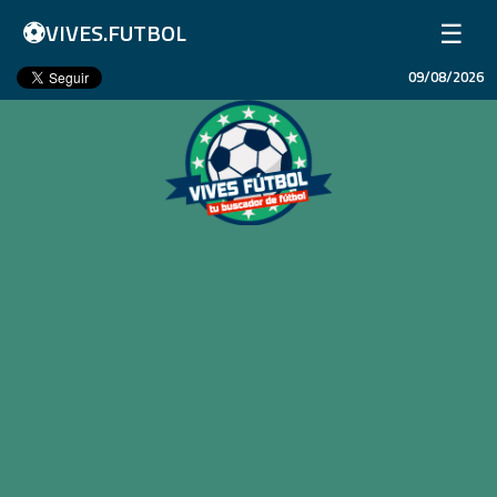
⚽
☰
VIVES.FUTBOL
09/08/2026
Inicio
Partidos
Resultados
Ligas
Champions League
Equipos
Copa Libertadores
En Vivo
Liga 1 Perú
Más