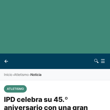
LaLiga
Noticias
Premier League
Otros deportes
Ver todas las ligas
Archivo
Contacto
←
🔍
☰
Vives
Inicio
Atletismo
Noticia
›
›
ATLETISMO
IPD celebra su 45.º
aniversario con una gran