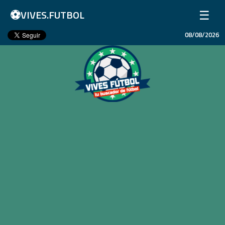
⚽
☰
VIVES.FUTBOL
08/08/2026
Inicio
Partidos
Resultados
Ligas
Champions League
Equipos
Copa Libertadores
En Vivo
Liga 1 Perú
Más