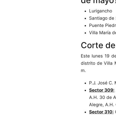
de mayo
Lurigancho
Santiago de
Puente Pied
Villa María d
Corte de 
Este lunes 19 d
distrito de Villa
m.
P.J. José C.
Sector 309:
A.H. 30 de A
Alegre, A.H.
Sector 310:
C