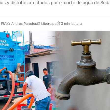
ios y distritos afectados por el corte de agua de Sed
1 PM
✍️
Andrés Paredes
📰
Libero.pe
⏱️
3 min lectura