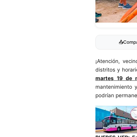
📤
Compa
¡Atención, veci
distritos y hora
martes 19 de 
mantenimiento y
podrían permanec