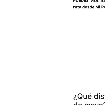
PUEDES VER:
E
ruta desde Mi P
¿Qué dis