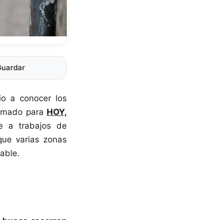
Guardar
io a conocer los
gramado para
HOY,
e a trabajos de
que varias zonas
able.