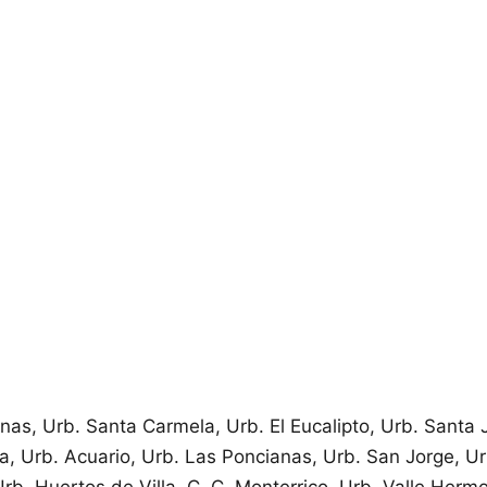
inas, Urb. Santa Carmela, Urb. El Eucalipto, Urb. Santa 
ia, Urb. Acuario, Urb. Las Poncianas, Urb. San Jorge, Ur
Urb. Huertos de Villa, C. C. Monterrico, Urb. Valle Herm