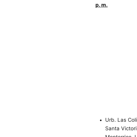
p. m.
Urb. Las Col
Santa Victor
Monterrico, 