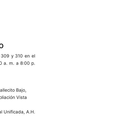
o
 309 y 310 en el
0 a. m. a 8:00 p.
llecito Bajo,
liación Vista
al Unificada, A.H.