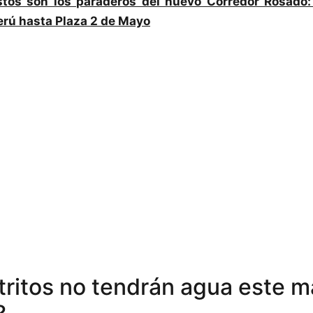
stos son los paraderos del nuevo Corredor Rosado:
erú hasta Plaza 2 de Mayo
tritos no tendrán agua este m