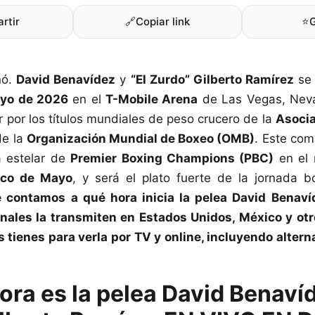
rtir
🔗
Copiar link
⭐
nó.
David Benavídez
y
“El Zurdo” Gilberto Ramírez
se 
yo de 2026
en el
T-Mobile Arena
de Las Vegas, Neva
 por los títulos mundiales de peso crucero de la
Asocia
de la
Organización Mundial de Boxeo (OMB)
. Este com
a estelar de
Premier Boxing Champions (PBC)
en el 
nco de Mayo
, y será el plato fuerte de la jornada b
e contamos a qué hora inicia la pelea David Benaví
nales la transmiten en Estados Unidos, México y otr
 tienes para verla por TV y online, incluyendo altern
ora es la pelea David Benavíd