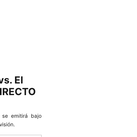
s. El
DIRECTO
 se emitirá bajo
isión.