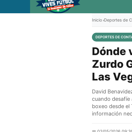
Inicio
Deportes de C
›
DEPORTES DE CONT
Dónde v
Zurdo G
Las Ve
David Benavidez
cuando desafíe 
boxeo desde el 
información nec
📅
02/05/2026 09:3