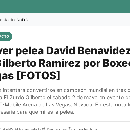
ontacto
Noticia
›
ACTO
er pelea David Benavidez 
ilberto Ramírez por Boxe
gas [FOTOS]
 intentará convertirse en campeón mundial en tres d
a El Zurdo Gilberto el sábado 2 de mayo en evento de
T-Mobile Arena de Las Vegas, Nevada. En esta nota le
esaria para que mires la pelea.
0 PM
✍️
El Especialista
📰
Depor.com
⏱️
5 min lectura