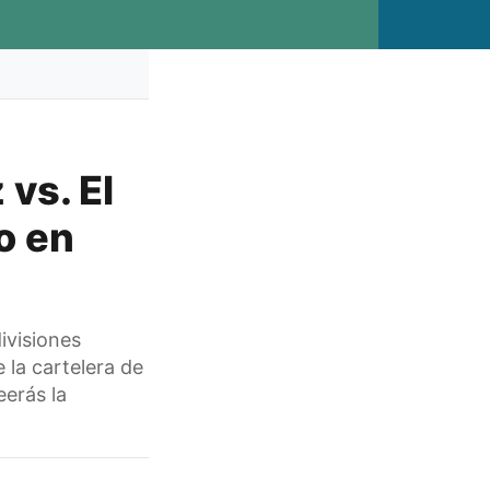
vs. El
o en
ivisiones
 la cartelera de
erás la