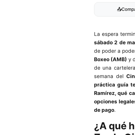
📤
Compa
La espera termi
sábado 2 de ma
de poder a poder
Boxeo (AMB)
y 
de una carteler
semana del
Ci
práctica guía t
Ramírez, qué ca
opciones legales
de pago
.
¿A qué h