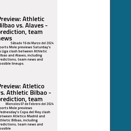
Preview: Athletic
Bilbao vs. Alaves -
prediction, team
news
Sábado 16 de Marzo del 2024
ports Mole previews Saturday's
a Liga clash between Athletic
ilbao and Alaves, including
redictions, team news and
ossible lineups.
Preview: Atletico
s. Athletic Bilbao -
prediction, team
Miercoles 07 de Febrero del 2024
ports Mole previews
ednesday's Copa del Rey clash
etween Atletico Madrid and
thletic Bilbao, including
redictions, team news and
ossible