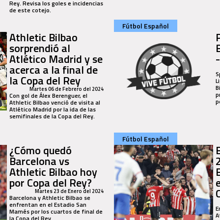
Rey. Revisa los goles e incidencias
de este cotejo.
Fútbol Español
Athletic Bilbao
sorprendió al
Atlético Madrid y se
acerca a la final de
S
la Copa del Rey
L
B
Martes 06 de Febrero del 2024
p
Con gol de Álex Berenguer, el
p
Athletic Bilbao venció de visita al
Atlético Madrid por la ida de las
semifinales de la Copa del Rey.
Fútbol Español
¿Cómo quedó
Barcelona vs
Athletic Bilbao hoy
por Copa del Rey?
Martes 23 de Enero del 2024
Barcelona y Athletic Bilbao se
enfrentan en el Estadio San
E
Mamés por los cuartos de final de
A
la Copa del Rey.