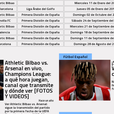
etic Bilbao
Miercoles 11 de Enero del 2
Barcelona
Liga Árabe del Golfo
Jueves 05 de Enero del 20
etic Bilbao
Primera División de España
Domingo 02 de Octubre del 
villa FC
Primera División de España
Sábado 24 de Septiembre del
etic Bilbao
Primera División de España
Miercoles 21 de Septiembre de
alencia
Primera División de España
Domingo 18 de Septiembre de
etic Bilbao
Primera División de España
Domingo 11 de Septiembre de
arcelona
Primera División de España
Domingo 28 de Agosto del 
Fútbol Español
Athletic Bilbao vs.
Arsenal en vivo,
Champions League:
a qué hora juegan,
N
canal que transmite
l
y dónde ver [FOTOS
f
Y VIDEOS]
Hace un año
Ver Athletic Bilbao vs. Arsenal:
sigue la transmisión del partido
por la primera fecha de la UEFA