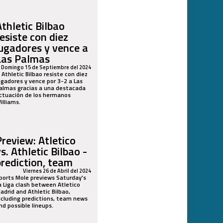
Athletic Bilbao
resiste con diez
jugadores y vence a
Las Palmas
Domingo 15 de Septiembre del 2024
l Athletic Bilbao resiste con diez
ugadores y vence por 3-2 a Las
almas gracias a una destacada
ctuación de los hermanos
illiams.
Preview: Atletico
s. Athletic Bilbao -
prediction, team
Viernes 26 de Abril del 2024
ports Mole previews Saturday's
a Liga clash between Atletico
adrid and Athletic Bilbao,
ncluding predictions, team news
nd possible lineups.