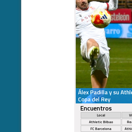
Álex Padilla y su Athl
Copa del Rey
Encuentros
Local
V
Athletic Bilbao
Re
FC Barcelona
Athl