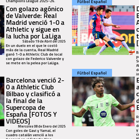
Champions League 2025-26.
Fútbol Español
Con golazo agónico
de Valverde: Real
Madrid venció 1-0 a
Athletic y sigue en
la lucha por LaLiga
Sábado 19 de Abril del 2025
En un duelo en el que le costó
más de la cuenta, Real Madrid
B
ganó 1-0 a Athletic Club de local
p
con golazo de Federico Valverde y
S
se mete en la pelea por LaLiga.
A
d
Fútbol Español
in
Barcelona venció 2-
0 a Athletic Club
Bilbao y clasificó a
c
la final de la
Supercopa de
España [FOTOS Y
R
VIDEOS]
v
d
Miercoles 08 de Enero del 2025
y
Con goles de Gavi y Yamal, el
c
cuadro catalán venció a los
K