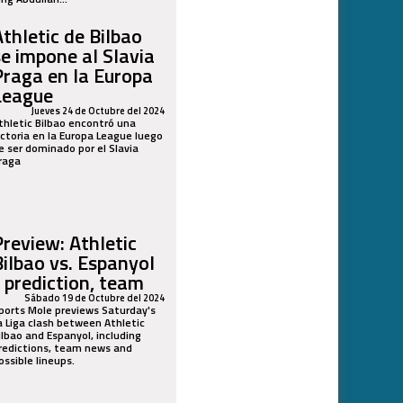
Athletic de Bilbao
se impone al Slavia
Praga en la Europa
League
Jueves 24 de Octubre del 2024
thletic Bilbao encontró una
ictoria en la Europa League luego
e ser dominado por el Slavia
raga
Preview: Athletic
Bilbao vs. Espanyol
- prediction, team
Sábado 19 de Octubre del 2024
ports Mole previews Saturday's
a Liga clash between Athletic
ilbao and Espanyol, including
redictions, team news and
ossible lineups.