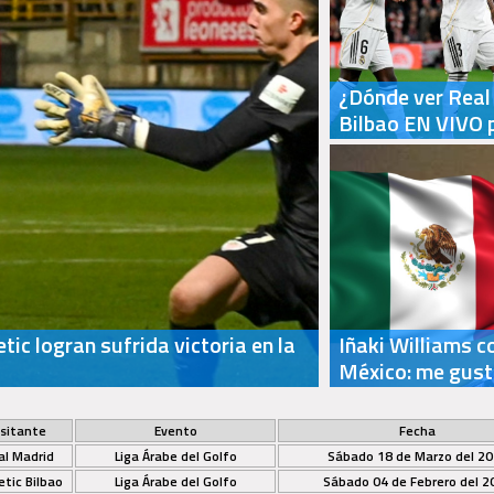
¿Dónde ver Real 
Bilbao EN VIVO 
etic logran sufrida victoria en la
Iñaki Williams c
México: me gust
isitante
Evento
Fecha
al Madrid
Liga Árabe del Golfo
Sábado 18 de Marzo del 2
etic Bilbao
Liga Árabe del Golfo
Sábado 04 de Febrero del 2