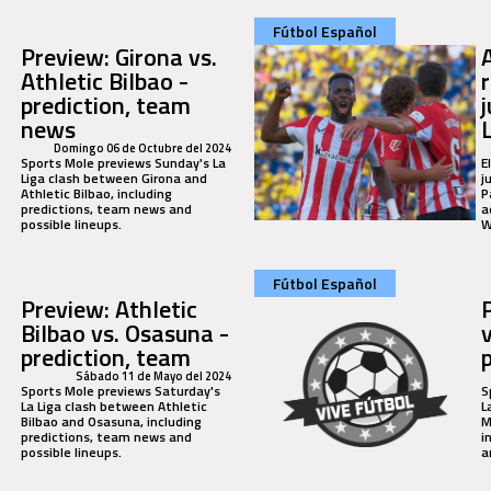
Fútbol Español
Preview: Girona vs.
Athletic Bilbao -
prediction, team
news
Domingo 06 de Octubre del 2024
Sports Mole previews Sunday's La
E
Liga clash between Girona and
j
Athletic Bilbao, including
P
predictions, team news and
a
possible lineups.
W
Fútbol Español
Preview: Athletic
Bilbao vs. Osasuna -
v
prediction, team
Sábado 11 de Mayo del 2024
Sports Mole previews Saturday's
S
La Liga clash between Athletic
L
Bilbao and Osasuna, including
M
predictions, team news and
i
possible lineups.
a