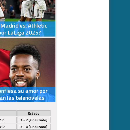
Madrid vs. Athletic
por LaLiga 2025?
onfiesa su amor por
an las telenovelas
Estado
017
1 - 2 [Finalizado]
017
3 - 0 [Finalizado]