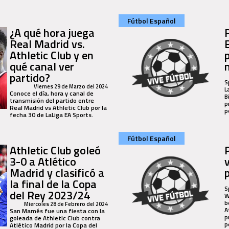
Fútbol Español
¿A qué hora juega
Real Madrid vs.
Athletic Club y en
qué canal ver
partido?
S
Viernes 29 de Marzo del 2024
L
Conoce el día, hora y canal de
B
transmisión del partido entre
p
Real Madrid vs Athletic Club por la
p
fecha 30 de LaLiga EA Sports.
Fútbol Español
Athletic Club goleó
3-0 a Atlético
v
Madrid y clasificó a
la final de la Copa
S
del Rey 2023/24
W
b
Miercoles 28 de Febrero del 2024
A
San Mamés fue una fiesta con la
p
goleada de Athletic Club contra
p
Atlético Madrid por la Copa del