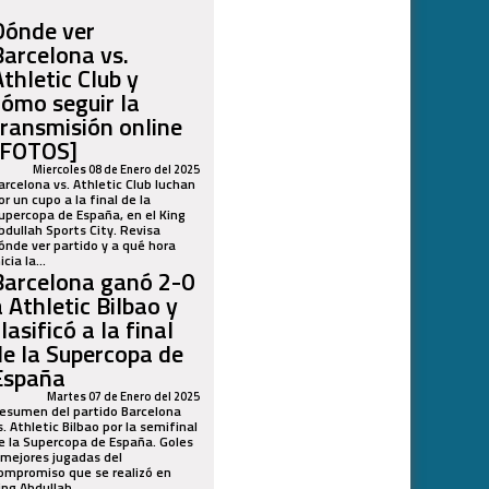
Dónde ver
Barcelona vs.
Athletic Club y
cómo seguir la
transmisión online
[FOTOS]
Miercoles 08 de Enero del 2025
arcelona vs. Athletic Club luchan
or un cupo a la final de la
upercopa de España, en el King
bdullah Sports City. Revisa
ónde ver partido y a qué hora
icia la...
Barcelona ganó 2-0
a Athletic Bilbao y
lasificó a la final
de la Supercopa de
España
Martes 07 de Enero del 2025
esumen del partido Barcelona
s. Athletic Bilbao por la semifinal
e la Supercopa de España. Goles
 mejores jugadas del
ompromiso que se realizó en
ing Abdullah...