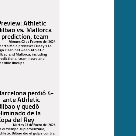
Preview: Athletic
Bilbao vs. Mallorca
- prediction, team
Viernes 02 de Febrero del 2024
ports Mole previews Friday's La
iga clash between Athletic
ilbao and Mallorca, including
redictions, team news and
ossible lineups.
Barcelona perdió 4-
2 ante Athletic
Bilbao y quedó
eliminado de la
Copa del Rey
Martes 23 de Enero del 2024
n el tiempo suplementario,
thletic Bilbao dio el golpe contra