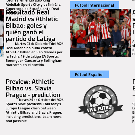
‘Leones’ en el Estadio King
Abdullah Sports City y definirá la
Fútbol Internacional
Supercopa de España ante Real
Resultado Real
Madrid o...
Madrid vs Athletic
Bilbao: goles y
quién ganó el
partido de LaLiga
A
Martes 03 de Diciembre del 2024
v
Real Madrid no pudo contra
d
Athletic Bilbao en San Mamés por
P
la fecha 19 de LaLiga EA Sports.
Berenguer, Guruzeta y Bellingham
marcaron en el partido.
Fútbol Español
Preview: Athletic
Bilbao vs. Slavia
Prague - prediction
Jueves 24 de Octubre del 2024
Sports Mole previews Thursday's
S
Europa League clash between
L
Athletic Bilbao and Slavia Prague,
B
including predictions, team news
p
and possible
p