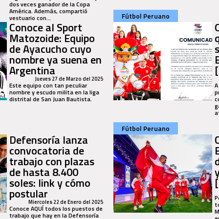
dos veces ganador de la Copa
América. Además, compartió
Fútbol Peruano
vestuario con...
Conoce al Sport
Matozoide: Equipo
de Ayacucho cuyo
nombre ya suena en
Argentina
Jueves 27 de Marzo del 2025
Este equipo con tan peculiar
A
nombre y escudo milita en la liga
p
distrital de San Juan Bautista.
c
g
a
Fútbol Peruano
Defensoría lanza
convocatoria de
trabajo con plazas
de hasta 8.400
soles: link y cómo
postular
P
Miercoles 22 de Enero del 2025
t
Conoce AQUÍ todos los puestos de
M
trabajo que hay en la Defensoría
e