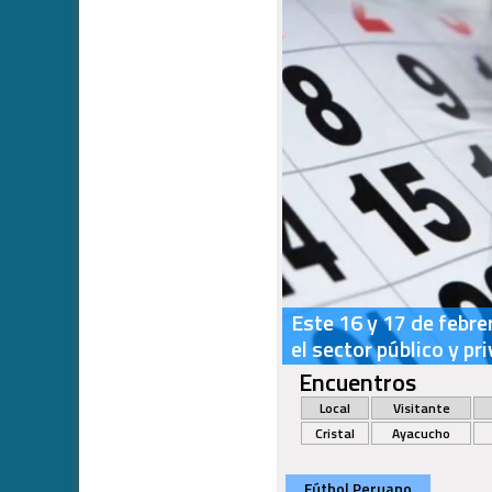
Este 16 y 17 de febre
el sector público y pr
Encuentros
Local
Visitante
Cristal
Ayacucho
Fútbol Peruano