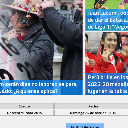
Juan Lucumí, voc
de dar el bataca
de Liga 1: "Nego
Perú brilla en l
ro serán días no laborables para
2025: 20 medalla
ivado: ¿A quiénes aplica?
lugar en la tabla
Evento
Fecha
Descentralizado 2015
Domingo 24 de Abril del 2016
Fútbol Peruano