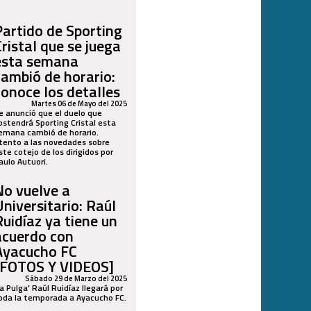
Partido de Sporting
Cristal que se juega
esta semana
cambió de horario:
conoce los detalles
Martes 06 de Mayo del 2025
e anunció que el duelo que
ostendrá Sporting Cristal esta
emana cambió de horario.
tento a las novedades sobre
ste cotejo de los dirigidos por
aulo Autuori.
No vuelve a
Universitario: Raúl
Ruidíaz ya tiene un
acuerdo con
Ayacucho FC
[FOTOS Y VIDEOS]
Sábado 29 de Marzo del 2025
La Pulga’ Raúl Ruidíaz llegará por
oda la temporada a Ayacucho FC.