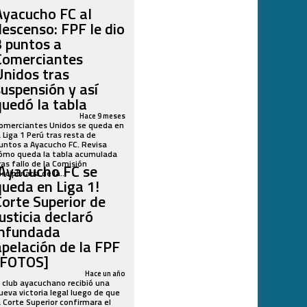
Ayacucho FC al
descenso: FPF le dio
3 puntos a
Comerciantes
Unidos tras
suspensión y así
quedó la tabla
Hace 9 meses
omerciantes Unidos se queda en
a Liga 1 Perú tras resta de
untos a Ayacucho FC. Revisa
ómo queda la tabla acumulada
ras fallo de la Comisión
¡Ayacucho FC se
isciplinaria de la...
queda en Liga 1!
Corte Superior de
Justicia declaró
infundada
apelación de la FPF
[FOTOS]
Hace un año
l club ayacuchano recibió una
ueva victoria legal luego de que
a Corte Superior confirmara el