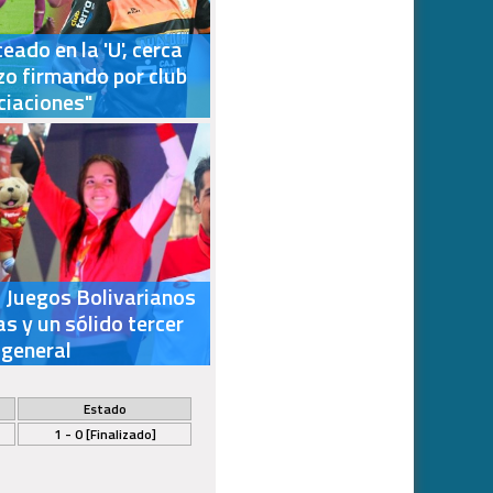
eado en la 'U', cerca
zo firmando por club
ciaciones"
os Juegos Bolivarianos
s y un sólido tercer
 general
Estado
1 - 0 [Finalizado]