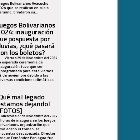
uegos Bolivarianos Ayacucho
024 que se realizan en suelo
eruano, brindaron su...
Juegos Bolivarianos
2024: inauguración
fue pospuesta por
lluvias, ¿qué pasará
con los boletos?
Viernes 29 de Noviembre del 2024
a esperada ceremonia de
nauguración tuvo que ser
eprogramada para este viernes
9 de noviembre debido a las
dversas condiciones climáticas.
¡Qué mal legado
estamos dejando!
[FOTOS]
Miercoles 27 de Noviembre del 2024
 horas de inaugurarse los Juegos
olivarianos, organización que
leva acabo el torneo, se
ncuentra descabezada. Director
nrique Fernández Paniagua fue