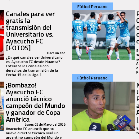
Fútbol Peruano
Canales para ver
gratis la
transmisión del
Universitario vs.
Ayacucho FC
[FOTOS]
S
Hace un año
s
¿En qué canales ver Universitario
s
vs. Ayacucho FC desde Huanta?
A
Entérate los canales con
e
derechos de transmisión de la
P
fecha 15 de la Liga 1.
Fútbol Peruano
¡Bombazo!
Ayacucho FC
anunció técnico
campeón del Mundo
y ganador de Copa
América
Lunes 05 de Mayo del 2025
Ayacucho FC anunció que su
‘
nuevo director técnico será un
t
argentino campeón del Mundo y