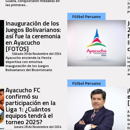
Guaira, conquistaron medallas en
J
las primeras...
2
p
Fútbol Peruano
Inauguración de los
Juegos Bolivarianos:
así fue la ceremonia
en Ayacucho
[FOTOS]
Sábado 30 de Noviembre del 2024
Ayacucho enciende la fiesta
L
deportiva con emotiva
i
inauguración de los Juegos
r
Bolivarianos del Bicentenario
2
a
Fútbol Peruano
Ayacucho FC
confirmó su
participación en la
Liga 1: ¿Cuántos
A
equipos tendrá el
B
torneo 2025?
l
e
Jueves 28 de Noviembre del 2024
E