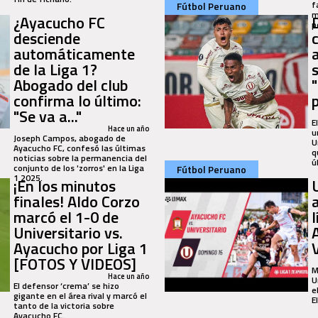
f
Fútbol Peruano
m
¿Ayacucho FC
p
desciende
automáticamente
de la Liga 1?
Abogado del club
"
confirma lo último:
"Se va a..."
E
Hace un año
u
Joseph Campos, abogado de
U
Ayacucho FC, confesó las últimas
q
noticias sobre la permanencia del
ú
conjunto de los 'zorros' en la Liga
Fútbol Peruano
1 2025.
¡En los minutos
finales! Aldo Corzo
marcó el 1-0 de
Universitario vs.
Ayacucho por Liga 1
[FOTOS Y VIDEOS]
M
Hace un año
U
El defensor ‘crema’ se hizo
e
gigante en el área rival y marcó el
E
tanto de la victoria sobre
Ayacucho FC.