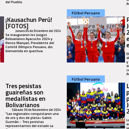
del Pueblo.
A
Fútbol Peruano
¡Kausachun Perú!
P
[FOTOS]
Jueves 05 de Diciembre del 2024
Se inauguraron los Juegos
Bolivarianos Ayacucho 2024 y
Renzo Manyari, Presidente del
Comité Olímpico Peruano, dio
bienvenida en quechua.
E
d
y
d
c
A
Fútbol Peruano
Tres pesistas
guaireñas son
medallistas en
Bolivarianos
Sábado 30 de Noviembre del 2024
”Las regionales conquistaron una
de oro y dos de plata» Galvis
L
Guzmán.- Tres pesistas
e
representantes del estado La
l