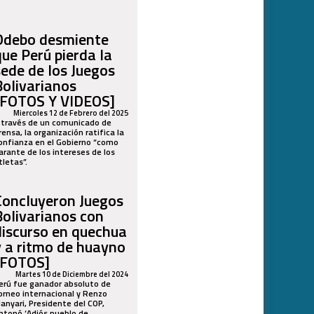
Odebo desmiente
que Perú pierda la
sede de los Juegos
Bolivarianos
[FOTOS Y VIDEOS]
Miercoles 12 de Febrero del 2025
 través de un comunicado de
rensa, la organización ratifica la
onfianza en el Gobierno “como
arante de los intereses de los
tletas”.
Concluyeron Juegos
Bolivarianos con
discurso en quechua
y a ritmo de huayno
[FOTOS]
Martes 10 de Diciembre del 2024
erú fue ganador absoluto de
orneo internacional y Renzo
anyari, Presidente del COP,
ntonó ‘Adiós pueblo de