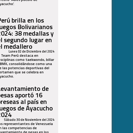
yacucho’.
erú brilla en los
Juegos Bolivarianos
2024: 38 medallas y
el segundo lugar en
el medallero
Lunes 02 de Diciembre del 2024
l Team Perú destaca en
isciplinas como taekwondo, billar
 BMX, consolidándose como una
e las potencias deportivas del
ertamen que se celebra en
yacucho.
Levantamiento de
pesas aportó 16
preseas al país en
Juegos de Ayacucho
2024
Sábado 30 de Noviembre del 2024
os representantes de Venezuela
n las competencias de
evantamiento de pesas en los