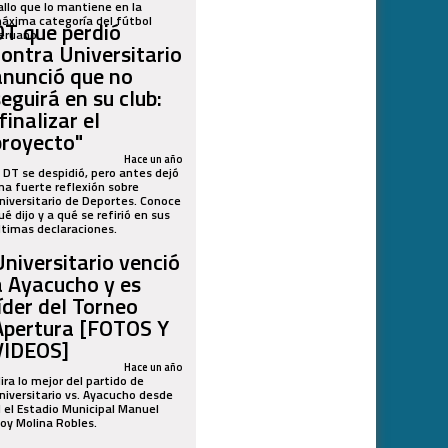
allo que lo mantiene en la
áxima categoría del fútbol
DT que perdió
eruano.
contra Universitario
anunció que no
seguirá en su club:
finalizar el
proyecto"
Hace un año
l DT se despidió, pero antes dejó
na fuerte reflexión sobre
niversitario de Deportes. Conoce
ué dijo y a qué se refirió en sus
ltimas declaraciones.
Universitario venció
a Ayacucho y es
líder del Torneo
Apertura [FOTOS Y
VIDEOS]
Hace un año
ira lo mejor del partido de
niversitario vs. Ayacucho desde
l el Estadio Municipal Manuel
loy Molina Robles.