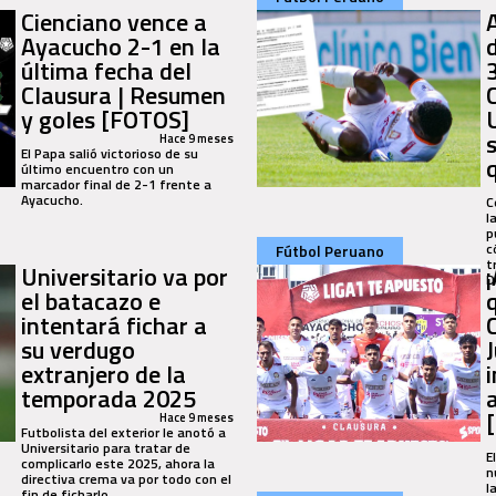
Cienciano vence a
Ayacucho 2-1 en la
última fecha del
Clausura | Resumen
y goles [FOTOS]
Hace 9 meses
El Papa salió victorioso de su
último encuentro con un
marcador final de 2-1 frente a
Ayacucho.
C
l
p
c
Fútbol Peruano
t
Universitario va por
D
el batacazo e
intentará fichar a
su verdugo
extranjero de la
temporada 2025
Hace 9 meses
Futbolista del exterior le anotó a
Universitario para tratar de
E
complicarlo este 2025, ahora la
n
directiva crema va por todo con el
l
fin de ficharlo.