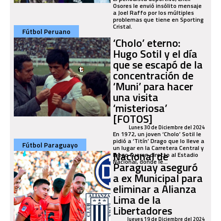
Osores le envió insólito mensaje
a Joel Raffo por los múltiples
problemas que tiene en Sporting
Cristal.
Fútbol Peruano
‘Cholo’ eterno:
Hugo Sotil y el día
que se escapó de la
concentración de
‘Muni’ para hacer
una visita
‘misteriosa’
[FOTOS]
Lunes 30 de Diciembre del 2024
En 1972, un joven ‘Cholo’ Sotil le
pidió a ‘Titín’ Drago que lo lleve a
Fútbol Paraguayo
un lugar en la Carretera Central y
Nacional de
luego fueron directo al Estadio
Nacional, donde le...
Paraguay aseguró
a ex Municipal para
eliminar a Alianza
Lima de la
Libertadores
Jueves 19 de Diciembre del 2024