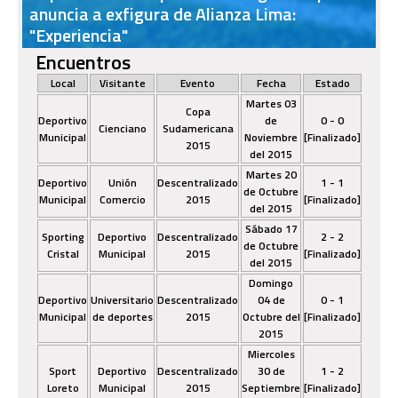
anuncia a exfigura de Alianza Lima:
"Experiencia"
Encuentros
Local
Visitante
Evento
Fecha
Estado
Martes 03
Copa
Deportivo
de
0 - 0
Cienciano
Sudamericana
Municipal
Noviembre
[Finalizado]
2015
del 2015
Martes 20
Deportivo
Unión
Descentralizado
1 - 1
de Octubre
Municipal
Comercio
2015
[Finalizado]
del 2015
Sábado 17
Sporting
Deportivo
Descentralizado
2 - 2
de Octubre
Cristal
Municipal
2015
[Finalizado]
del 2015
Domingo
Deportivo
Universitario
Descentralizado
04 de
0 - 1
Municipal
de deportes
2015
Octubre del
[Finalizado]
2015
Miercoles
Sport
Deportivo
Descentralizado
30 de
1 - 2
Loreto
Municipal
2015
Septiembre
[Finalizado]