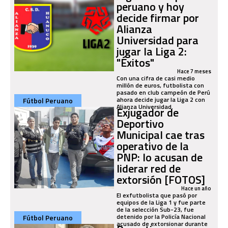
peruano y hoy
decide firmar por
Alianza
Universidad para
jugar la Liga 2:
"Éxitos"
Hace 7 meses
Con una cifra de casi medio
millón de euros, futbolista con
pasado en club campeón de Perú
ahora decide jugar la Liga 2 con
Fútbol Peruano
Alianza Universidad.
Exjugador de
Deportivo
Municipal cae tras
operativo de la
PNP: lo acusan de
liderar red de
extorsión [FOTOS]
Hace un año
El exfutbolista que pasó por
equipos de la Liga 1 y fue parte
de la selección Sub-23, fue
detenido por la Policía Nacional
Fútbol Peruano
acusado de extorsionar durante