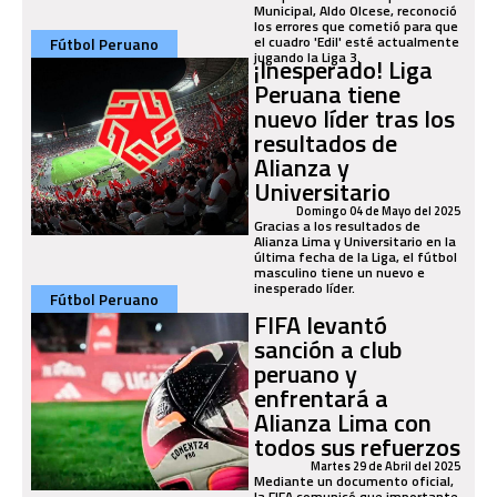
Municipal, Aldo Olcese, reconoció
los errores que cometió para que
el cuadro 'Edil' esté actualmente
Fútbol Peruano
jugando la Liga 3.
¡Inesperado! Liga
Peruana tiene
nuevo líder tras los
resultados de
Alianza y
Universitario
Domingo 04 de Mayo del 2025
Gracias a los resultados de
Alianza Lima y Universitario en la
última fecha de la Liga, el fútbol
masculino tiene un nuevo e
inesperado líder.
Fútbol Peruano
FIFA levantó
sanción a club
peruano y
enfrentará a
Alianza Lima con
todos sus refuerzos
Martes 29 de Abril del 2025
Mediante un documento oficial,
la FIFA comunicó que importante