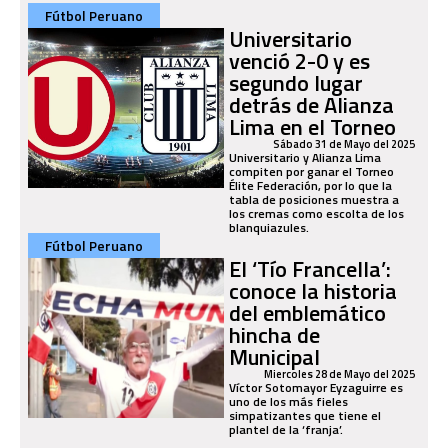
Fútbol Peruano
Universitario
venció 2-0 y es
segundo lugar
detrás de Alianza
Lima en el Torneo
Sábado 31 de Mayo del 2025
Universitario y Alianza Lima
compiten por ganar el Torneo
Élite Federación, por lo que la
tabla de posiciones muestra a
los cremas como escolta de los
blanquiazules.
Fútbol Peruano
El ‘Tío Francella’:
conoce la historia
del emblemático
hincha de
Municipal
Miercoles 28 de Mayo del 2025
Víctor Sotomayor Eyzaguirre es
uno de los más fieles
simpatizantes que tiene el
plantel de la ‘franja’.