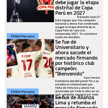
debe jugar la etapa
distrital de Copa
Perú en 2027
El pasado Lunes 27
Este equipo que fue campeón
nacional y ahora fue condenado
a jugar la etapa distrital de la
Copa Perú de cara a la
temporada 2027. Te contamos
Fútbol Peruano
todos los detalles.
Se fue de
Universitario y
ahora sacude el
mercado firmando
por histórico club
campeón:
"Bienvenido"
Hace 3 meses
Futbolista decidió poner fin a su
estadía en Universitario por
falta de minutos y ahora fue
anunciado por todo lo alto en un
Fútbol Peruano
club campeón nacional por todo
Se fue de Alianza
el 2026.
Lima y retumba el
mercado firmando