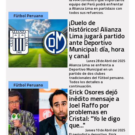
equipo del Perú podrá enfrentar
a Alianza Lima en partidazo con
todos sus refuerzos.
Fútbol Peruano
¡Duelo de
históricos! Alianza
Lima jugará partido
ante Deportivo
Municipal: día, hora
y canal
Lunes 28 de Abril del 2025
Alianza Lima se enfrenta a
Deportivo Municipal en un
partido de dos clubes
tradicionales del fútbol peruano.
Todos los detalles a
Fútbol Peruano
continuación.
Erick Osores dejó
inédito mensaje a
Joel Raffo por
problemas en
Cristal: "Yo le digo
que..."
Jueves 10 de Abril del 2025
El periodista deportivo, Erick