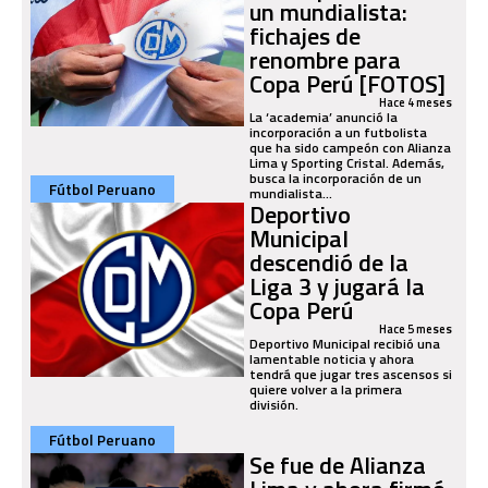
un mundialista:
fichajes de
renombre para
Copa Perú [FOTOS]
Hace 4 meses
La ‘academia’ anunció la
incorporación a un futbolista
que ha sido campeón con Alianza
Lima y Sporting Cristal. Además,
busca la incorporación de un
Fútbol Peruano
mundialista...
Deportivo
Municipal
descendió de la
Liga 3 y jugará la
Copa Perú
Hace 5 meses
Deportivo Municipal recibió una
lamentable noticia y ahora
tendrá que jugar tres ascensos si
quiere volver a la primera
división.
Fútbol Peruano
Se fue de Alianza