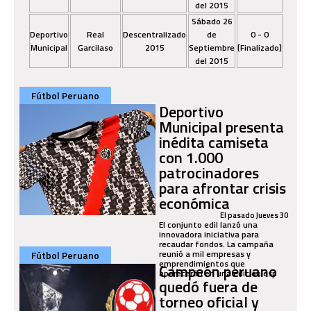
del 2015
Sábado 26
Deportivo
Real
Descentralizado
de
0 - 0
Municipal
Garcilaso
2015
Septiembre
[Finalizado]
del 2015
Fútbol Peruano
Deportivo
Municipal presenta
inédita camiseta
con 1.000
patrocinadores
para afrontar crisis
económica
El pasado Jueves 30
El conjunto edil lanzó una
innovadora iniciativa para
recaudar fondos. La campaña
reunió a mil empresas y
Fútbol Peruano
emprendimientos que
Campeón peruano
aparecerán en una edición esp
quedó fuera de
torneo oficial y