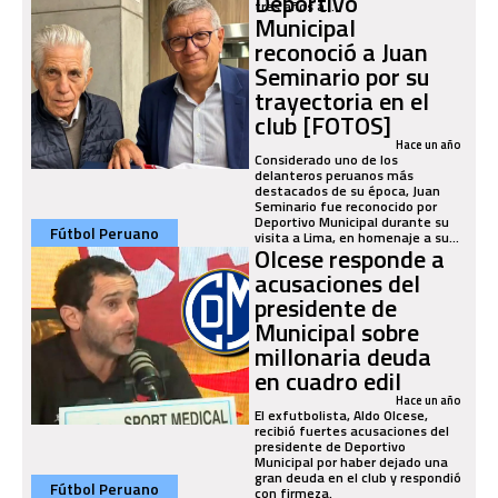
Deportivo
tres años a...
Municipal
reconoció a Juan
Seminario por su
trayectoria en el
club [FOTOS]
Hace un año
Considerado uno de los
delanteros peruanos más
destacados de su época, Juan
Seminario fue reconocido por
Deportivo Municipal durante su
Fútbol Peruano
visita a Lima, en homenaje a su...
Olcese responde a
acusaciones del
presidente de
Municipal sobre
millonaria deuda
en cuadro edil
Hace un año
El exfutbolista, Aldo Olcese,
recibió fuertes acusaciones del
presidente de Deportivo
Municipal por haber dejado una
gran deuda en el club y respondió
Fútbol Peruano
con firmeza.