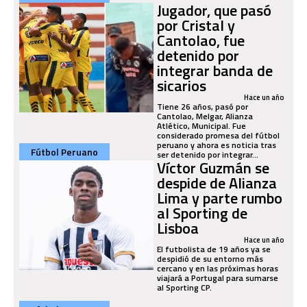
Jugador, que pasó
por Cristal y
Cantolao, fue
detenido por
integrar banda de
sicarios
Hace un año
Tiene 26 años, pasó por
Cantolao, Melgar, Alianza
Atlético, Municipal. Fue
considerado promesa del fútbol
peruano y ahora es noticia tras
Fútbol Peruano
ser detenido por integrar...
Víctor Guzmán se
despide de Alianza
Lima y parte rumbo
al Sporting de
Lisboa
Hace un año
El futbolista de 19 años ya se
despidió de su entorno más
cercano y en las próximas horas
viajará a Portugal para sumarse
al Sporting CP.