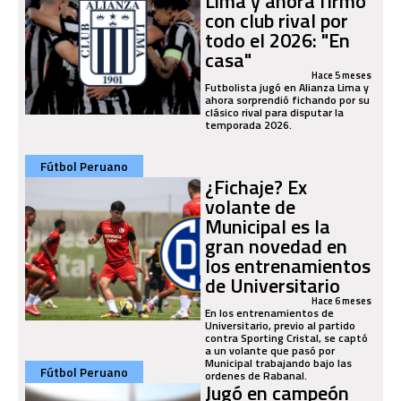
Lima y ahora firmó
con club rival por
todo el 2026: "En
casa"
Hace 5 meses
Futbolista jugó en Alianza Lima y
ahora sorprendió fichando por su
clásico rival para disputar la
temporada 2026.
Fútbol Peruano
¿Fichaje? Ex
volante de
Municipal es la
gran novedad en
los entrenamientos
de Universitario
Hace 6 meses
En los entrenamientos de
Universitario, previo al partido
contra Sporting Cristal, se captó
a un volante que pasó por
Municipal trabajando bajo las
Fútbol Peruano
ordenes de Rabanal.
Jugó en campeón