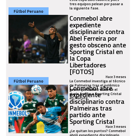
tres equipos pelean por pasar a
la siguiente fase.
Fútbol Peruano
Conmebol abre
expediente
disciplinario contra
Abel Ferreira por
gesto obsceno ante
Sporting Cristal en
la Copa
Libertadores
[FOTOS]
Hace 3 meses
Fútbol Peruano
La Conmebol investiga al técnico
de Palmeiras tras el polémico
Conmebol abre
gesto que realizó durante el
expediente
duelo frente a Sporting Cristal
en Matute.
disciplinario contra
Palmeiras tras
partido ante
Sporting Cristal
Hace 3 meses
¿Le quitan los puntos? Conmebol
abrió expediente disciplinario