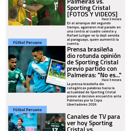
Palmeiras vs.
Sporting Cristal
[FOTOS Y VIDEOS]
Hace 3 meses
En el arranque del segundo
tiempo, agarraron mal parado en
una contra al cuadro celeste y
Rafael Lutiger se la dejó servida
al paraguayo, quien aumentó la
Fútbol Peruano
cuenta.
Prensa brasileña
dio rotunda opinión
de Sporting Cristal
previo partido con
Palmeiras: "No es..."
Hace 3 meses
La prensa brasileña dio
categóricas palabras hacia la
actualidad de Sporting Cristal
previo al decisivo encuentro ante
Palmerias por la Copa
Libertadores 2026.
Fútbol Peruano
Canales de TV para
ver hoy Sporting
Cristal vs.