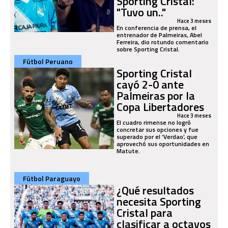
Sporting Cristal:
"Tuvo un.."
Hace 3 meses
En conferencia de prensa, el
entrenador de Palmeiras, Abel
Ferreira, dio rotundo comentario
sobre Sporting Cristal.
Fútbol Peruano
Sporting Cristal
cayó 2-0 ante
Palmeiras por la
Copa Libertadores
Hace 3 meses
El cuadro rimense no logró
concretar sus opciones y fue
superado por el ‘Verdao’, que
aprovechó sus oportunidades en
Matute.
Fútbol Paraguayo
¿Qué resultados
necesita Sporting
Cristal para
clasificar a octavos