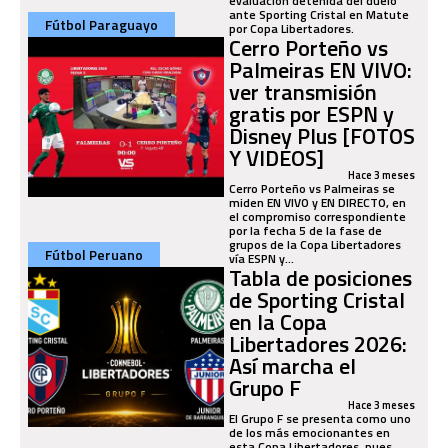
evaluación detenida del duelo
ante Sporting Cristal en Matute
Fútbol Paraguayo
por Copa Libertadores.
Cerro Porteño vs
Palmeiras EN VIVO:
ver transmisión
gratis por ESPN y
Disney Plus [FOTOS
Y VIDEOS]
Hace 3 meses
Cerro Porteño vs Palmeiras se
miden EN VIVO y EN DIRECTO, en
el compromiso correspondiente
por la fecha 5 de la fase de
grupos de la Copa Libertadores
Fútbol Peruano
vía ESPN y...
Tabla de posiciones
de Sporting Cristal
en la Copa
Libertadores 2026:
Así marcha el
Grupo F
Hace 3 meses
El Grupo F se presenta como uno
de los más emocionantes en
esta Copa Libertadores, pues