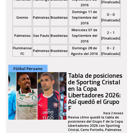
[Finalizado]
2016
Domingo 11 de
0 - 0
Gremio
Palmeiras
Brasileirao
Septiembre del
[Finalizado]
2016
Miercoles 07 de
2 - 1
Palmeiras
Sao Paulo
Brasileirao
Septiembre del
[Finalizado]
2016
Fluminense
Domingo 28 de
0 - 2
Palmeiras
Brasileirao
FC
Agosto del 2016
[Finalizado]
Fútbol Peruano
Tabla de posiciones
de Sporting Cristal
en la Copa
Libertadores 2026:
Así quedó el Grupo
F
Hace 2 meses
Revisa cómo quedó la tabla de
posiciones del Grupo F de la Copa
Libertadores 2026 con Sporting
Cristal, Cerro Porteño, Palmeiras