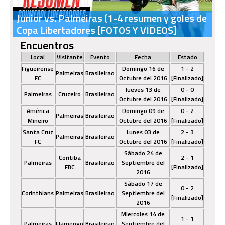
Junior vs. Palmeiras (1-4 resumen y goles de
Copa Libertadores [FOTOS Y VIDEOS]
Encuentros
Local
Visitante
Evento
Fecha
Estado
Figueirense
Domingo 16 de
1 - 2
Palmeiras
Brasileirao
FC
Octubre del 2016
[Finalizado]
Jueves 13 de
0 - 0
Palmeiras
Cruzeiro
Brasileirao
Octubre del 2016
[Finalizado]
América
Domingo 09 de
0 - 2
Palmeiras
Brasileirao
Mineiro
Octubre del 2016
[Finalizado]
Santa Cruz
Lunes 03 de
2 - 3
Palmeiras
Brasileirao
FC
Octubre del 2016
[Finalizado]
Sábado 24 de
Coritiba
2 - 1
Palmeiras
Brasileirao
Septiembre del
FBC
[Finalizado]
2016
Sábado 17 de
0 - 2
Corinthians
Palmeiras
Brasileirao
Septiembre del
[Finalizado]
2016
Miercoles 14 de
1 - 1
Palmeiras
Flamengo
Brasileirao
Septiembre del