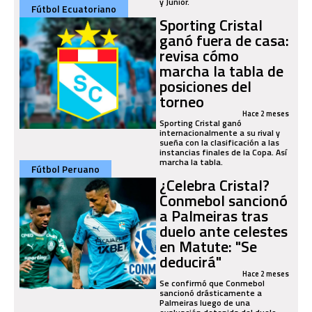
y Junior.
Fútbol Ecuatoriano
Sporting Cristal
ganó fuera de casa:
revisa cómo
marcha la tabla de
posiciones del
torneo
Hace 2 meses
Sporting Cristal ganó
internacionalmente a su rival y
sueña con la clasificación a las
instancias finales de la Copa. Así
marcha la tabla.
Fútbol Peruano
¿Celebra Cristal?
Conmebol sancionó
a Palmeiras tras
duelo ante celestes
en Matute: "Se
deducirá"
Hace 2 meses
Se confirmó que Conmebol
sancionó drásticamente a
Palmeiras luego de una