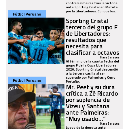
contra Palmeiras tras la victoria
ante Sporting Cristal en Matute
por la Libertadores. Conoce los...
Fútbol Peruano
Sporting Cristal
tercero del grupo F
de Libertadores:
resultados que
necesita para
clasificar a octavos
Hace 3 meses
Al término de la cuarta fecha del
grupo F de la Copa Libertadores
2026, Sporting Cristal descendió
a la tercera casilla al ser
superado por Palmeiras y Cerro
Fútbol Peruano
Porteño.
Mr. Peet y su dura
crítica a Zé Ricardo
por suplencia de
Vizeu y Santana
ante Palmeiras:
“Muy osado…”
Hace 3 meses
Luego de la derrota ante