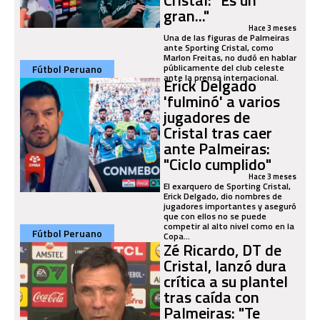
gran..."
Hace 3 meses
Una de las figuras de Palmeiras
ante Sporting Cristal, como
Marlon Freitas, no dudó en hablar
públicamente del club celeste
Fútbol Peruano
ante la prensa internacional.
Erick Delgado
'fulminó' a varios
jugadores de
Cristal tras caer
ante Palmeiras:
"Ciclo cumplido"
Hace 3 meses
El exarquero de Sporting Cristal,
Erick Delgado, dio nombres de
jugadores importantes y aseguró
que con ellos no se puede
competir al alto nivel como en la
Fútbol Peruano
Copa...
Zé Ricardo, DT de
Cristal, lanzó dura
crítica a su plantel
tras caída con
Palmeiras: "Te