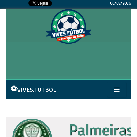
06/08/2026
⚽
VIVES.FUTBOL
☰
Palmeiras