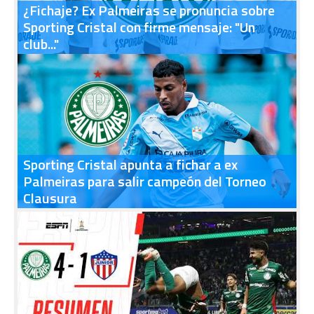
¿Fichaje? Ex Palmeiras se pronuncia sobre
Sporting Cristal con firme mensaje: "Un
club..."
Sporting Cristal apunta a fichar a ex
Palmeiras para salir campeón del Torneo
Clausura