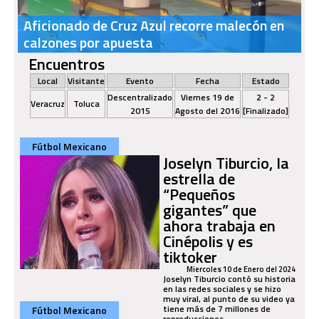
Aficionado de Cruz Azul recorre malecón en
calzones por apuesta
Encuentros
Local
Visitante
Evento
Fecha
Estado
Descentralizado
Viernes 19 de
2 - 2
Veracruz
Toluca
2015
Agosto del 2016
[Finalizado]
Fútbol Mexicano
Joselyn Tiburcio, la
estrella de
“Pequeños
gigantes” que
ahora trabaja en
Cinépolis y es
tiktoker
Miercoles 10 de Enero del 2024
Joselyn Tiburcio contó su historia
en las redes sociales y se hizo
muy viral, al punto de su video ya
tiene más de 7 millones de
Fútbol Mexicano
reproducciones.