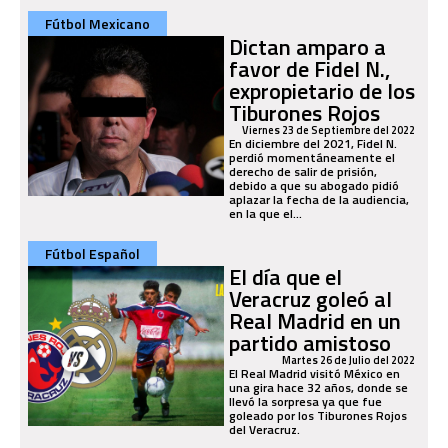
Fútbol Mexicano
Dictan amparo a
favor de Fidel N.,
expropietario de los
Tiburones Rojos
Viernes 23 de Septiembre del 2022
En diciembre del 2021, Fidel N.
perdió momentáneamente el
derecho de salir de prisión,
debido a que su abogado pidió
aplazar la fecha de la audiencia,
en la que el...
Fútbol Español
El día que el
Veracruz goleó al
Real Madrid en un
partido amistoso
Martes 26 de Julio del 2022
El Real Madrid visitó México en
una gira hace 32 años, donde se
llevó la sorpresa ya que fue
goleado por los Tiburones Rojos
del Veracruz.