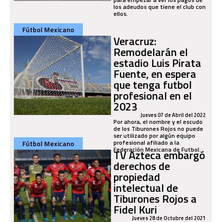
los adeudos que tiene el club con
ellos.
Fútbol Mexicano
Veracruz:
Remodelarán el
estadio Luis Pirata
Fuente, en espera
que tenga futbol
profesional en el
2023
Jueves 07 de Abril del 2022
Por ahora, el nombre y el escudo
de los Tiburones Rojos no puede
ser utilizado por algún equipo
profesional afiliado a la
Fútbol Mexicano
Federación Mexicana de Futbol.
TV Azteca embargó
derechos de
propiedad
intelectual de
Tiburones Rojos a
Fidel Kuri
Jueves 28 de Octubre del 2021