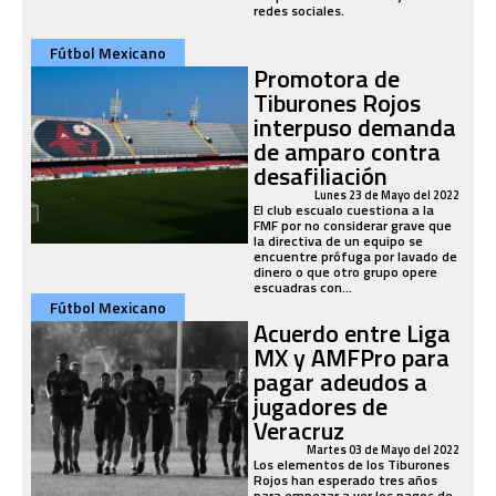
redes sociales.
Fútbol Mexicano
Promotora de
Tiburones Rojos
interpuso demanda
de amparo contra
desafiliación
Lunes 23 de Mayo del 2022
El club escualo cuestiona a la
FMF por no considerar grave que
la directiva de un equipo se
encuentre prófuga por lavado de
dinero o que otro grupo opere
escuadras con...
Fútbol Mexicano
Acuerdo entre Liga
MX y AMFPro para
pagar adeudos a
jugadores de
Veracruz
Martes 03 de Mayo del 2022
Los elementos de los Tiburones
Rojos han esperado tres años
para empezar a ver los pagos de