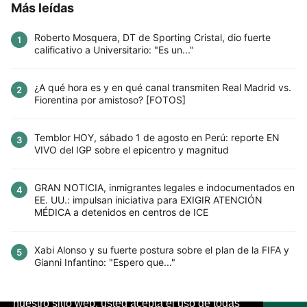
Más leídas
Roberto Mosquera, DT de Sporting Cristal, dio fuerte
1
calificativo a Universitario: "Es un..."
¿A qué hora es y en qué canal transmiten Real Madrid vs.
2
Fiorentina por amistoso? [FOTOS]
Temblor HOY, sábado 1 de agosto en Perú: reporte EN
3
VIVO del IGP sobre el epicentro y magnitud
GRAN NOTICIA, inmigrantes legales e indocumentados en
4
EE. UU.: impulsan iniciativa para EXIGIR ATENCIÓN
MÉDICA a detenidos en centros de ICE
Xabi Alonso y su fuerte postura sobre el plan de la FIFA y
5
Gianni Infantino: "Espero que..."
Este sitio utiliza cookies para mejorar la
experiencia del usuario. Al continuar usando
nuestro sitio web, usted acepta el uso de todas