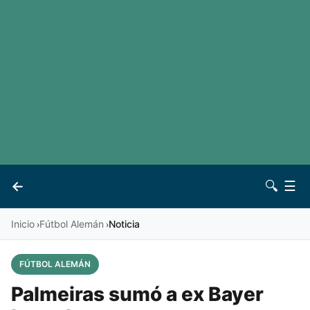
LaLiga
Noticias
Premier League
Otros deportes
Ver todas las ligas
Archivo
Contacto
←
🔍
☰
Vives
Inicio
Fútbol Alemán
Noticia
›
›
FÚTBOL ALEMÁN
Palmeiras sumó a ex Bayer