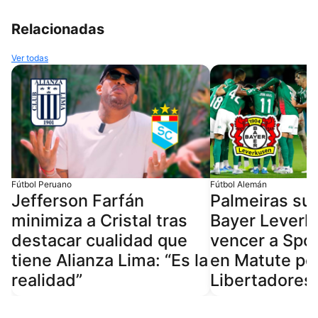
Relacionadas
Ver todas
Fútbol Peruano
Fútbol Alemán
Jefferson Farfán
Palmeiras su
minimiza a Cristal tras
Bayer Leverk
destacar cualidad que
vencer a Spor
tiene Alianza Lima: “Es la
en Matute po
realidad”
Libertadores