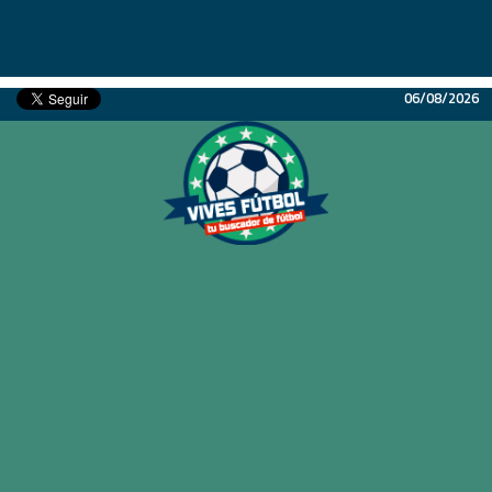
06/08/2026
Inicio
Partidos
Resultados
Ligas
Champions League
Equipos
Copa Libertadores
En Vivo
Liga 1 Perú
Más