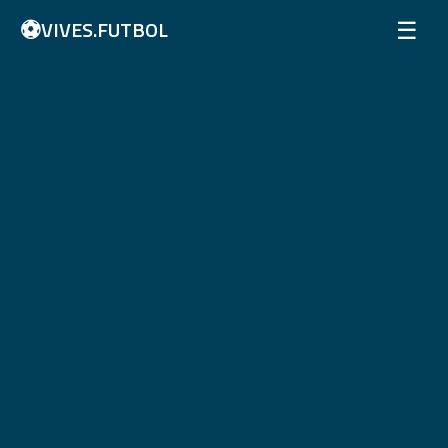
⚽
☰
VIVES.FUTBOL