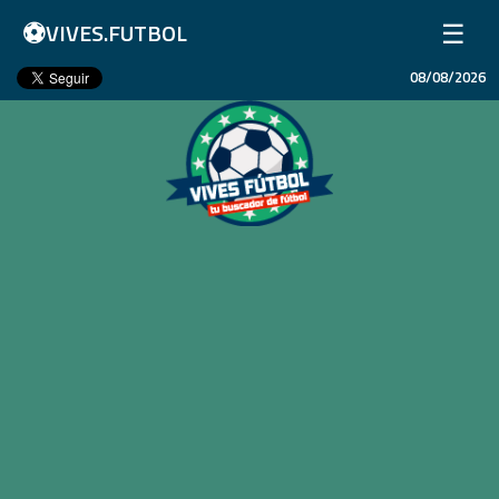
⚽
☰
VIVES.FUTBOL
08/08/2026
Inicio
Partidos
Resultados
Ligas
Champions League
Equipos
Copa Libertadores
En Vivo
Liga 1 Perú
Más