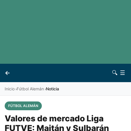
LaLiga
Noticias
Premier League
Otros deportes
Ver todas las ligas
Archivo
Contacto
←
🔍
☰
Vives
Inicio
Fútbol Alemán
Noticia
›
›
FÚTBOL ALEMÁN
Valores de mercado Liga
FUTVE: Maitán y Sulbarán