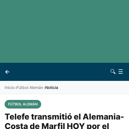
LaLiga
Noticias
Premier League
Otros deportes
Ver todas las ligas
Archivo
Contacto
←
🔍
☰
Vives
Inicio
Fútbol Alemán
Noticia
›
›
FÚTBOL ALEMÁN
Telefe transmitió el Alemania-
Costa de Marfil HOY por el