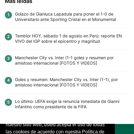
Más leídas
Golazo de Gianluca Lapadula para poner el 1-0 de
1
Universitario ante Sporting Cristal en el Monumental
Temblor HOY, sábado 1 de agosto en Perú: reporte EN
2
VIVO del IGP sobre el epicentro y magnitud
Manchester City vs. Inter (1-1 goles y resumen por
3
amistoso internacional [FOTOS Y VIDEOS]
Goles y resumen: Manchester City vs. Inter (1-1), por
4
amistoso internacional [FOTOS Y VIDEOS]
Lo último: UEFA exige la renuncia inmediata de Gianni
5
Infantino como presidente de la FIFA
Este sitio utiliza cookies para mejorar la
experiencia del usuario. Al continuar usando
nuestro sitio web, usted acepta el uso de todas
las cookies de acuerdo con nuestra Política de