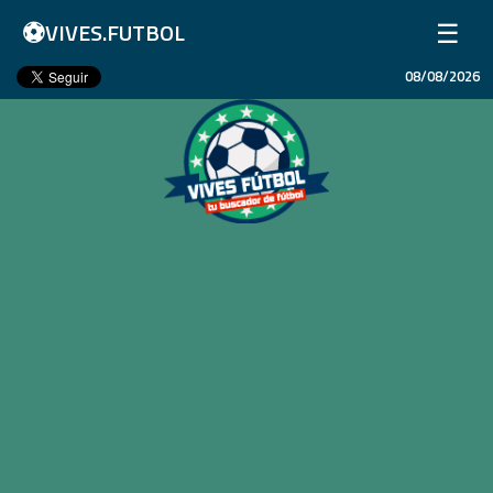
⚽
☰
VIVES.FUTBOL
08/08/2026
Inicio
Partidos
Resultados
Ligas
Champions League
Equipos
Copa Libertadores
En Vivo
Liga 1 Perú
Más