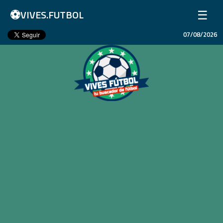
⚽
☰
VIVES.FUTBOL
07/08/2026
Inicio
Partidos
Resultados
Ligas
Champions League
Equipos
Copa Libertadores
En Vivo
Liga 1 Perú
Más