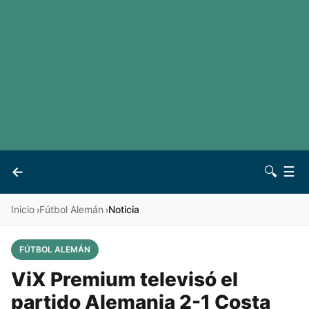
LaLiga
Noticias
Premier League
Otros deportes
Ver todas las ligas
Archivo
Contacto
←
🔍
☰
Vives
Inicio
Fútbol Alemán
Noticia
›
›
FÚTBOL ALEMÁN
ViX Premium televisó el
partido Alemania 2-1 Costa