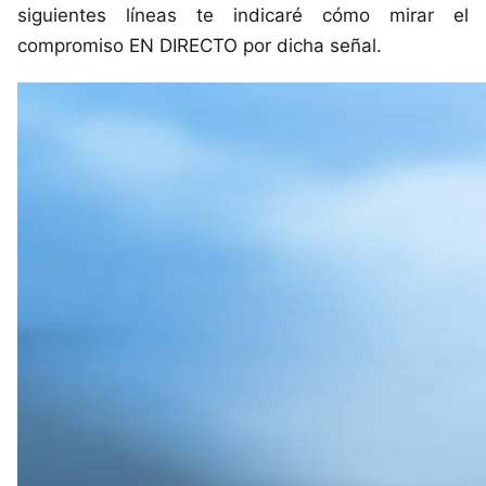
siguientes líneas te indicaré cómo mirar el
compromiso EN DIRECTO por dicha señal.