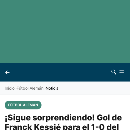
LaLiga
Noticias
Premier League
Otros deportes
Ver todas las ligas
Archivo
Contacto
←
🔍
☰
Vives
Inicio
Fútbol Alemán
Noticia
›
›
FÚTBOL ALEMÁN
¡Sigue sorprendiendo! Gol de
Franck Kessié para el 1-0 del