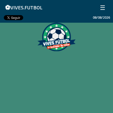
⚽
☰
VIVES.FUTBOL
08/08/2026
Inicio
Partidos
Resultados
Ligas
Champions League
Equipos
Copa Libertadores
En Vivo
Liga 1 Perú
Más