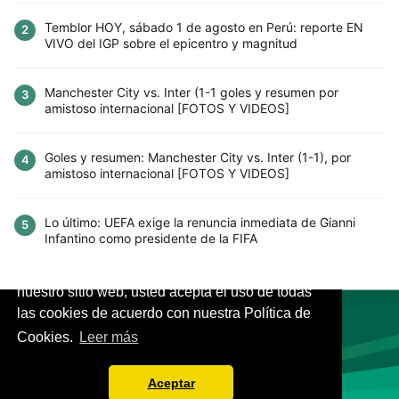
Temblor HOY, sábado 1 de agosto en Perú: reporte EN
2
VIVO del IGP sobre el epicentro y magnitud
Manchester City vs. Inter (1-1 goles y resumen por
3
amistoso internacional [FOTOS Y VIDEOS]
Goles y resumen: Manchester City vs. Inter (1-1), por
4
amistoso internacional [FOTOS Y VIDEOS]
Lo último: UEFA exige la renuncia inmediata de Gianni
5
Infantino como presidente de la FIFA
Este sitio utiliza cookies para mejorar la
experiencia del usuario. Al continuar usando
nuestro sitio web, usted acepta el uso de todas
las cookies de acuerdo con nuestra Política de
Cookies.
Leer más
VIVES.FUTBOL | Tu buscador de Fútbol
Aceptar