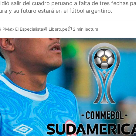
idió salir del cuadro peruano a falta de tres fechas p
ra y su futuro estará en el fútbol argentino.
6 PM
✍️
El Especialista
📰
Libero.pe
⏱️
2 min lectura