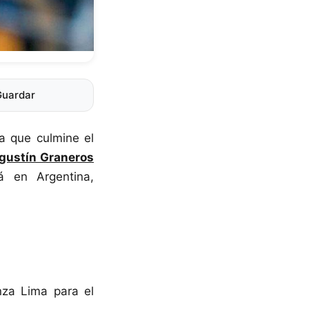
Guardar
a que culmine el
gustín Graneros
á en Argentina,
nza Lima para el