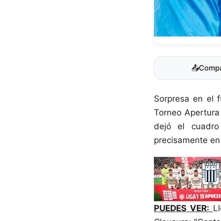
📤
Compa
Sorpresa en el 
Torneo Apertur
dejó el cuadro
precisamente en 
PUEDES VER:
L