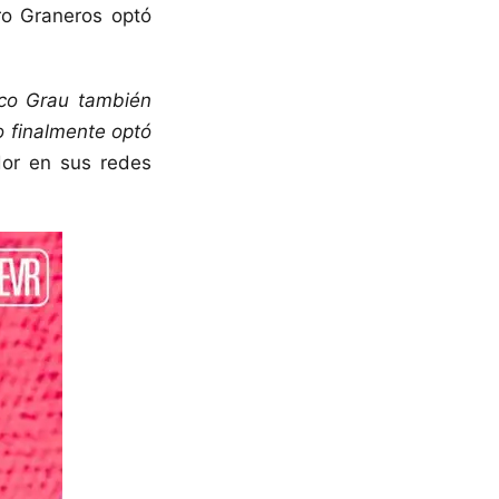
ro Graneros optó
tico Grau también
o finalmente optó
ador en sus redes