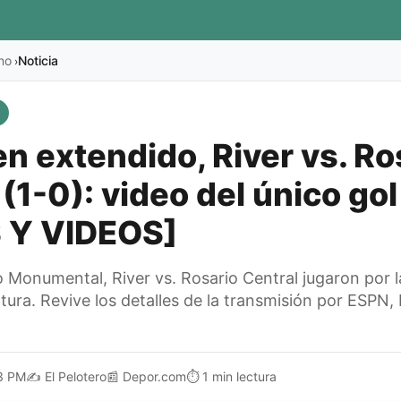
no
Noticia
›
 extendido, River vs. Ro
 (1-0): video del único gol
 Y VIDEOS]
o Monumental, River vs. Rosario Central jugaron por l
ura. Revive los detalles de la transmisión por ESPN, 
3 PM
✍️
El Pelotero
📰
Depor.com
⏱️
1 min lectura