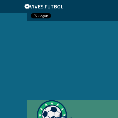
⚽
VIVES.FUTBOL