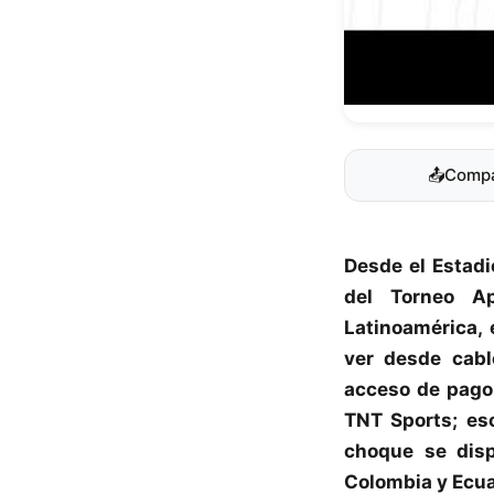
📤
Compa
Desde el Estadi
del Torneo Ap
Latinoamérica,
ver desde cab
acceso de pago
TNT Sports; eso
choque se disp
Colombia y Ecua