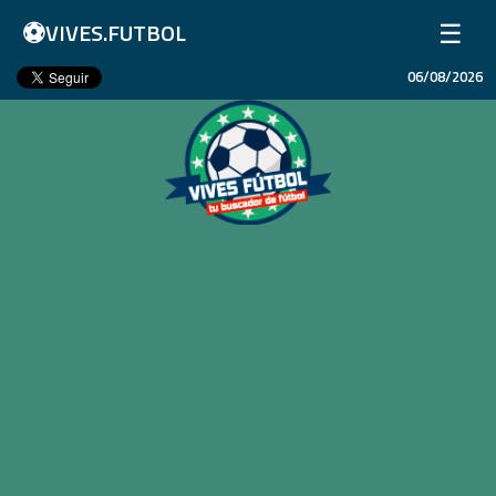
⚽
☰
VIVES.FUTBOL
06/08/2026
Inicio
Partidos
Resultados
Ligas
Champions League
Equipos
Copa Libertadores
En Vivo
Liga 1 Perú
Más