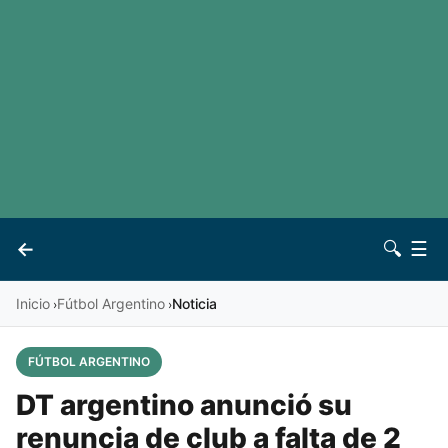
LaLiga
Noticias
Premier League
Otros deportes
Ver todas las ligas
Archivo
Contacto
←
🔍
☰
Vives
Inicio
Fútbol Argentino
Noticia
›
›
FÚTBOL ARGENTINO
DT argentino anunció su
renuncia de club a falta de 2