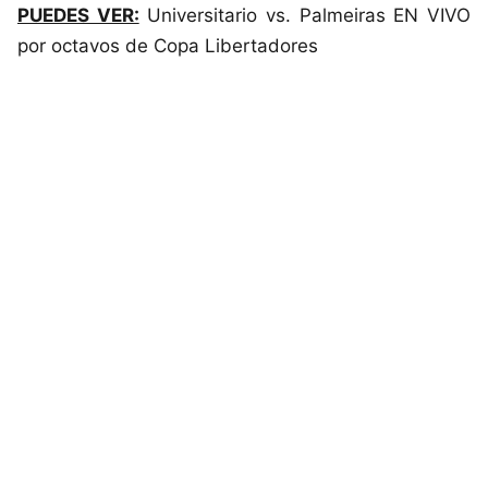
PUEDES VER:
Universitario vs. Palmeiras EN VIVO
por octavos de Copa Libertadores