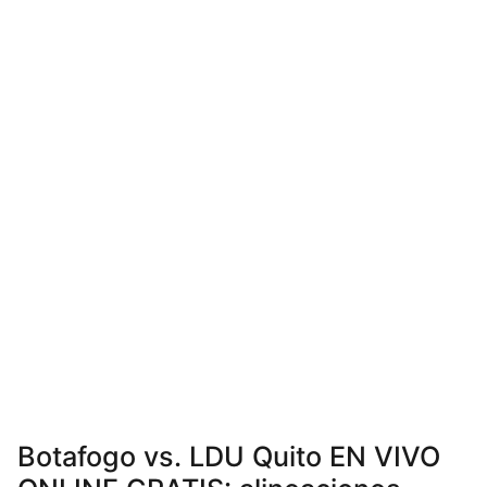
Botafogo vs. LDU Quito EN VIVO