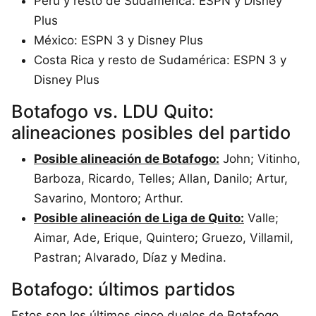
Perú y resto de Sudamérica: ESPN y Disney
Plus
México: ESPN 3 y Disney Plus
Costa Rica y resto de Sudamérica: ESPN 3 y
Disney Plus
Botafogo vs. LDU Quito:
alineaciones posibles del partido
Posible alineación de Botafogo:
John; Vitinho,
Barboza, Ricardo, Telles; Allan, Danilo; Artur,
Savarino, Montoro; Arthur.
Posible alineación de Liga de Quito:
Valle;
Aimar, Ade, Erique, Quintero; Gruezo, Villamil,
Pastran; Alvarado, Díaz y Medina.
Botafogo: últimos partidos
Estos son los últimos cinco duelos de Botafogo