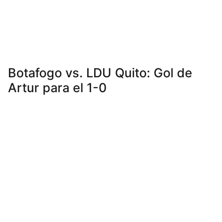
Botafogo vs. LDU Quito: Gol de
Artur para el 1-0