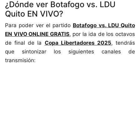
¿Dónde ver Botafogo vs. LDU
Quito EN VIVO?
Para poder ver el partido
Botafogo vs. LDU Quito
EN VIVO ONLINE GRATIS
, por la ida de los octavos
de final de la
Copa Libertadores 2025
, tendrás
que sintonizar los siguientes canales de
transmisión: