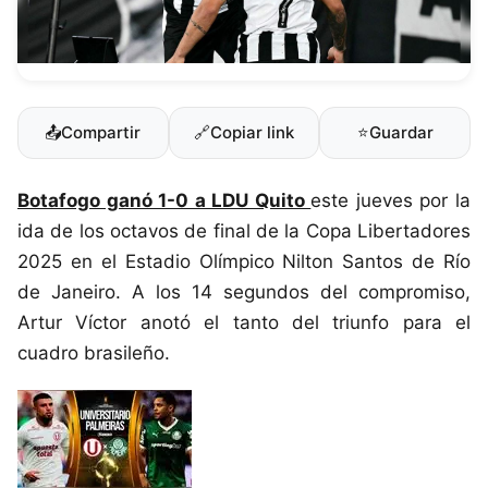
📤
Compartir
🔗
Copiar link
⭐
Guardar
Botafogo ganó 1-0 a LDU Quito
este jueves por la
ida de los octavos de final de la Copa Libertadores
2025 en el Estadio Olímpico Nilton Santos de Río
de Janeiro. A los 14 segundos del compromiso,
Artur Víctor anotó el tanto del triunfo para el
cuadro brasileño.