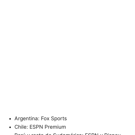
Argentina: Fox Sports
Chile: ESPN Premium