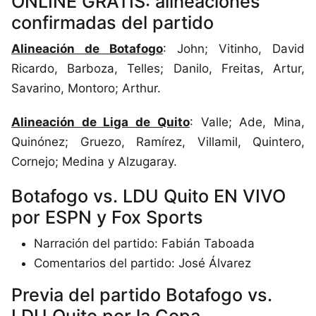
ONLINE GRATIS: alineaciones
confirmadas del partido
Alineación de Botafogo
: John; Vitinho, David
Ricardo, Barboza, Telles; Danilo, Freitas, Artur,
Savarino, Montoro; Arthur.
Alineación de Liga de Quito
: Valle; Ade, Mina,
Quinónez; Gruezo, Ramírez, Villamil, Quintero,
Cornejo; Medina y Alzugaray.
Botafogo vs. LDU Quito EN VIVO
por ESPN y Fox Sports
Narración del partido: Fabián Taboada
Comentarios del partido: José Álvarez
Previa del partido Botafogo vs.
LDU Quito por la Copa