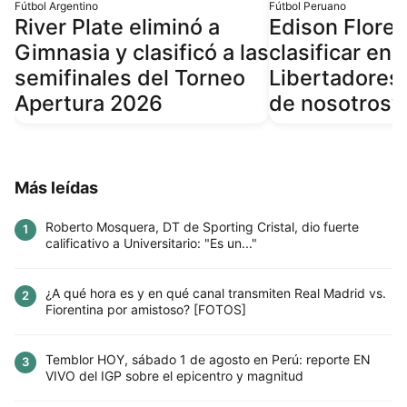
Fútbol Argentino
Fútbol Peruano
River Plate eliminó a
Edison Flores
Gimnasia y clasificó a las
clasificar en l
semifinales del Torneo
Libertadores
Apertura 2026
de nosotros”
Más leídas
Roberto Mosquera, DT de Sporting Cristal, dio fuerte
1
calificativo a Universitario: "Es un..."
¿A qué hora es y en qué canal transmiten Real Madrid vs.
2
Fiorentina por amistoso? [FOTOS]
Temblor HOY, sábado 1 de agosto en Perú: reporte EN
3
VIVO del IGP sobre el epicentro y magnitud