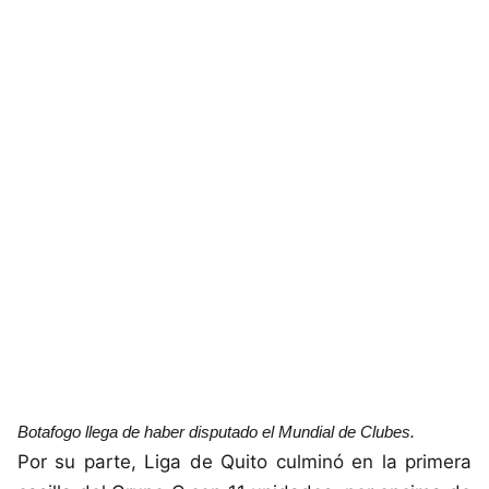
Botafogo llega de haber disputado el Mundial de Clubes.
Por su parte, Liga de Quito culminó en la primera