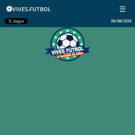
⚽
☰
VIVES.FUTBOL
06/08/2026
Inicio
Partidos
Resultados
Ligas
Champions League
Equipos
Copa Libertadores
En Vivo
Liga 1 Perú
Más