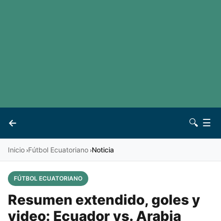
LaLiga
Noticias
Premier League
Otros deportes
Ver todas las ligas
Archivo
Contacto
←
🔍
☰
Vives
Inicio
Fútbol Ecuatoriano
Noticia
›
›
FÚTBOL ECUATORIANO
Resumen extendido, goles y
video: Ecuador vs. Arabia