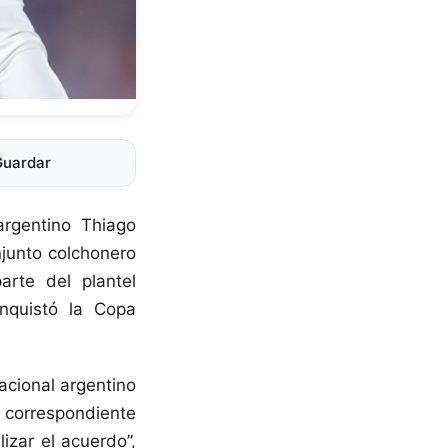
Guardar
argentino Thiago
njunto colchonero
rte del plantel
nquistó la Copa
acional argentino
 correspondiente
izar el acuerdo”,