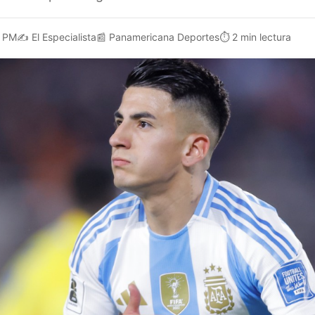
0 PM
✍️
El Especialista
📰
Panamericana Deportes
⏱️
2 min lectura