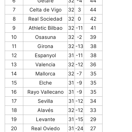
6
Getafe
32
-4
44
7
Celta de Vigo
32
3
44
8
Real Sociedad
32
0
42
9
Athletic Bilbao
32
-11
41
10
Osasuna
32
-2
39
11
Girona
32
-13
38
12
Espanyol
31
-11
38
13
Valencia
32
-12
36
14
Mallorca
32
-7
35
15
Elche
31
-9
35
16
Rayo Vallecano
31
-9
35
17
Sevilla
31
-12
34
18
Alavés
32
-12
33
19
Levante
31
-15
29
20
Real Oviedo
31
-24
27