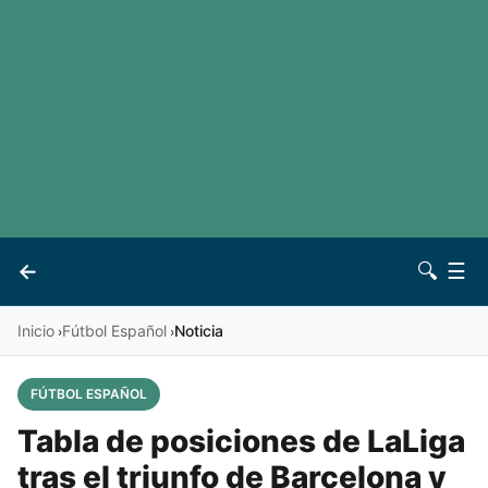
LaLiga
Noticias
Premier League
Otros deportes
Ver todas las ligas
Archivo
Contacto
←
🔍
☰
Vives
Inicio
Fútbol Español
Noticia
›
›
FÚTBOL ESPAÑOL
Tabla de posiciones de LaLiga
tras el triunfo de Barcelona y