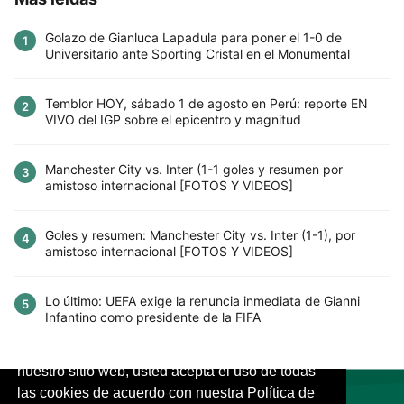
Golazo de Gianluca Lapadula para poner el 1-0 de
1
Universitario ante Sporting Cristal en el Monumental
Temblor HOY, sábado 1 de agosto en Perú: reporte EN
2
VIVO del IGP sobre el epicentro y magnitud
Manchester City vs. Inter (1-1 goles y resumen por
3
amistoso internacional [FOTOS Y VIDEOS]
Goles y resumen: Manchester City vs. Inter (1-1), por
4
amistoso internacional [FOTOS Y VIDEOS]
Lo último: UEFA exige la renuncia inmediata de Gianni
5
Infantino como presidente de la FIFA
Este sitio utiliza cookies para mejorar la
experiencia del usuario. Al continuar usando
nuestro sitio web, usted acepta el uso de todas
las cookies de acuerdo con nuestra Política de