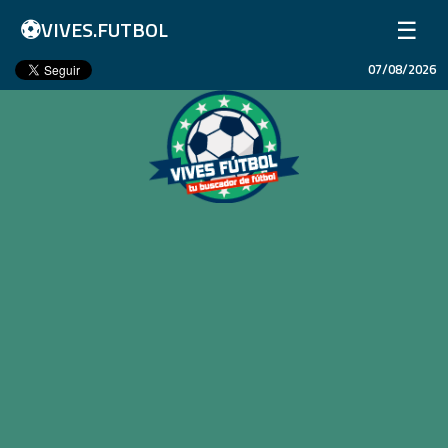
⚽
☰
VIVES.FUTBOL
07/08/2026
Inicio
Partidos
Resultados
Ligas
Champions League
Equipos
Copa Libertadores
En Vivo
Liga 1 Perú
Más